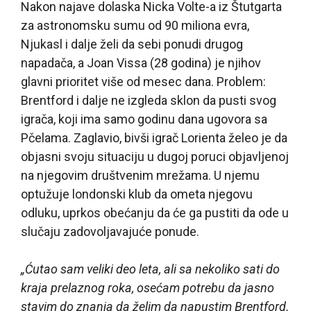
Nakon najave dolaska Nicka Volte-a iz Štutgarta
za astronomsku sumu od 90 miliona evra,
Njukasl i dalje želi da sebi ponudi drugog
napadača, a Joan Vissa (28 godina) je njihov
glavni prioritet više od mesec dana. Problem:
Brentford i dalje ne izgleda sklon da pusti svog
igrača, koji ima samo godinu dana ugovora sa
Pčelama. Zaglavio, bivši igrač Lorienta želeo je da
objasni svoju situaciju u dugoj poruci objavljenoj
na njegovim društvenim mrežama. U njemu
optužuje londonski klub da ometa njegovu
odluku, uprkos obećanju da će ga pustiti da ode u
slučaju zadovoljavajuće ponude.
„Ćutao sam veliki deo leta, ali sa nekoliko sati do
kraja prelaznog roka, osećam potrebu da jasno
stavim do znanja da želim da napustim Brentford.