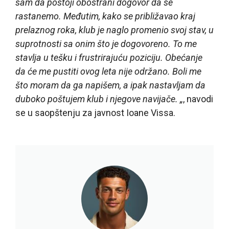
sam da postoji obostrani dogovor da se
rastanemo. Međutim, kako se približavao kraj
prelaznog roka, klub je naglo promenio svoj stav, u
suprotnosti sa onim što je dogovoreno. To me
stavlja u tešku i frustrirajuću poziciju. Obećanje
da će me pustiti ovog leta nije održano. Boli me
što moram da ga napišem, a ipak nastavljam da
duboko poštujem klub i njegove navijače. „
, navodi
se u saopštenju za javnost Ioane Vissa.