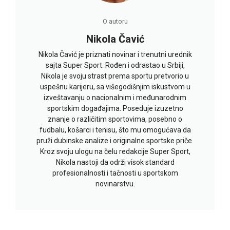
O autoru
Nikola Čavić
Nikola Čavić je priznati novinar i trenutni urednik
sajta Super Sport. Rođen i odrastao u Srbiji,
Nikola je svoju strast prema sportu pretvorio u
uspešnu karijeru, sa višegodišnjim iskustvom u
izveštavanju o nacionalnim i međunarodnim
sportskim događajima. Poseduje izuzetno
znanje o različitim sportovima, posebno o
fudbalu, košarci i tenisu, što mu omogućava da
pruži dubinske analize i originalne sportske priče.
Kroz svoju ulogu na čelu redakcije Super Sport,
Nikola nastoji da održi visok standard
profesionalnosti i tačnosti u sportskom
novinarstvu.