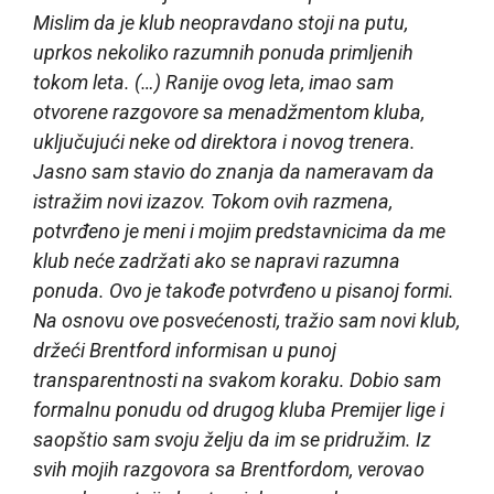
Mislim da je klub neopravdano stoji na putu,
uprkos nekoliko razumnih ponuda primljenih
tokom leta. (…) Ranije ovog leta, imao sam
otvorene razgovore sa menadžmentom kluba,
uključujući neke od direktora i novog trenera.
Jasno sam stavio do znanja da nameravam da
istražim novi izazov. Tokom ovih razmena,
potvrđeno je meni i mojim predstavnicima da me
klub neće zadržati ako se napravi razumna
ponuda. Ovo je takođe potvrđeno u pisanoj formi.
Na osnovu ove posvećenosti, tražio sam novi klub,
držeći Brentford informisan u punoj
transparentnosti na svakom koraku. Dobio sam
formalnu ponudu od drugog kluba Premijer lige i
saopštio sam svoju želju da im se pridružim. Iz
svih mojih razgovora sa Brentfordom, verovao