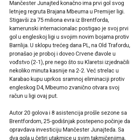
Mančester Junajted konačno ima prvi gol svog
letnjeg regruta Brajana Mbeuma u Premijer ligi.
Stigavši za 75 miliona evra iz Brentforda,
kamerunski internacionalac postigao je svoj prvi
gol u engleskoj ligi u svojim novim bojama protiv
Barnlija. U sklopu trećeg dana PL, na Old Trafordu,
pronašao je proboj i doveo Crvene đavole u
vođstvo (2-1), pre nego što su Klaretsi izjednačili
nekoliko minuta kasnije na 2-2. Već strelac u
Karabao kupu uprkos sramnoj eliminaciji protiv
engleskog D4, Mbeumo zvanično otvara svoj
račun u ligi ovaj put.
Autor 20 golova i 8 asistencija prošle sezone sa
Brentfordom, 25-godišnjak postepeno počinje da
opravdava investiciju Mančester Junajteda. Sa
dva gola u četiri utakmice u svim takmičenjima,