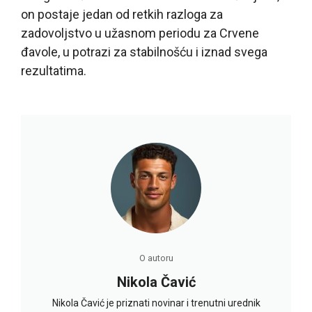
on postaje jedan od retkih razloga za
zadovoljstvo u užasnom periodu za Crvene
đavole, u potrazi za stabilnošću i iznad svega
rezultatima.
O autoru
Nikola Čavić
Nikola Čavić je priznati novinar i trenutni urednik