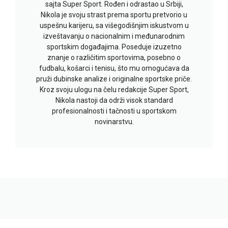
sajta Super Sport. Rođen i odrastao u Srbiji,
Nikola je svoju strast prema sportu pretvorio u
uspešnu karijeru, sa višegodišnjim iskustvom u
izveštavanju o nacionalnim i međunarodnim
sportskim događajima. Poseduje izuzetno
znanje o različitim sportovima, posebno o
fudbalu, košarci i tenisu, što mu omogućava da
pruži dubinske analize i originalne sportske priče.
Kroz svoju ulogu na čelu redakcije Super Sport,
Nikola nastoji da održi visok standard
profesionalnosti i tačnosti u sportskom
novinarstvu.