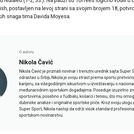
nu Ndiaieu (1-2, 33.). Na pauzi su Toffees logično vodili
ish, postavljen na levoj strani sa svojim brojem 18, potvrd
kih snaga tima Davida Moyesa.
O autoru
Nikola Čavić
Nikola Čavić je priznati novinar i trenutni urednik sajta Super 
odrastao u Srbiji, Nikola je svoju strast prema sportu pretvor
karijeru, sa višegodišnjim iskustvom u izveštavanju o naciona
međunarodnim sportskim događajima. Poseduje izuzetno znan
sportovima, posebno o fudbalu, košarci i tenisu, što mu omo
dubinske analize i originalne sportske priče. Kroz svoju ulogu 
Super Sport, Nikola nastoji da održi visok standard profesional
sportskom novinarstvu.