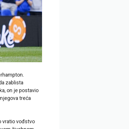
verhampton.
da zablista
a, on je postavio
 njegova treća
 vratio vođstvo