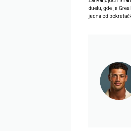
zahvaljujući Ilima
duelu, gde je Greal
jedna od pokretač