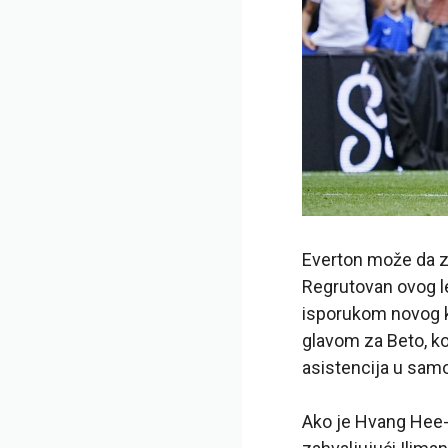
Everton može da z
Regrutovan ovog le
isporukom novog ka
glavom za Beto, ko
asistencija u samo
Ako je Hvang Hee-