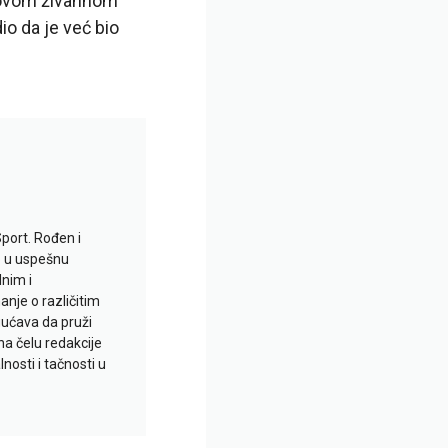
 u ovom živahnom
io da je već bio
Sport. Rođen i
io u uspešnu
lnim i
je o različitim
gućava da pruži
na čelu redakcije
nosti i tačnosti u