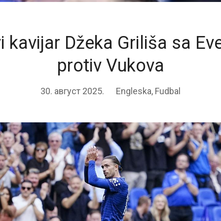
i kavijar Džeka Griliša sa E
protiv Vukova
30. август 2025.
Engleska
,
Fudbal