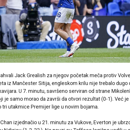
ahvali Jack Grealish za njegov početak meča protiv Vol
ta iz Mančester Sitija, engleskom krilu nije trebalo dugo 
vijara. U 7. minutu, savršeno serviran od strane Mikolenk
ji je samo morao da završi da otvori rezultat (0-1). Već je
 tri utakmice Premijer lige u novim bojama.
Chan izjednačio u 21. minutu za Vukove, Everton je ubrzo