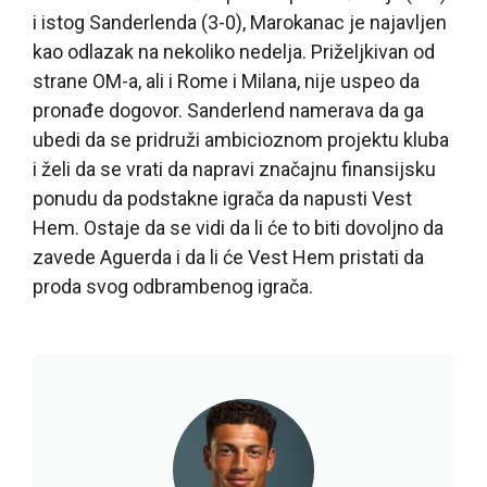
i istog Sanderlenda (3-0), Marokanac je najavljen
kao odlazak na nekoliko nedelja. Priželjkivan od
strane OM-a, ali i Rome i Milana, nije uspeo da
pronađe dogovor. Sanderlend namerava da ga
ubedi da se pridruži ambicioznom projektu kluba
i želi da se vrati da napravi značajnu finansijsku
ponudu da podstakne igrača da napusti Vest
Hem. Ostaje da se vidi da li će to biti dovoljno da
zavede Aguerda i da li će Vest Hem pristati da
proda svog odbrambenog igrača.