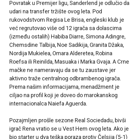
Povratak u Premijer ligu, Sanderlend je odlučio da
udari na transfer tržište ovog leta. Pod
rukovodstvom Regisa Le Brisa, engleski klub je
već regrutovao više od 12 igrača sa dolascima
(između ostalih) Habiba Diarre, Simona Adingre,
Chemsdine Talbija, Noe Sadikija, Granita Džaka,
Nordija Mukielea, Omara Alderetea, Robina
Roefsa ili Reinilda, Masuaka i Marka Gvaja. A Crne
mačke ne nameravaju da se tu zaustave jer
aktivno traže centralnog odbrambenog igrača.
Prema našim informacijama, menadžment je
ciljao na profil koji je doveo do marokanskog
internacionalca Naiefa Aguerda.
Pozajmljen prošle sezone Real Sociedadu, bivši
igrač Rena vratio se u Vest Hem ovog leta. Ako je
bio starter u dva teška poraza protiv Čelsija (5-1)