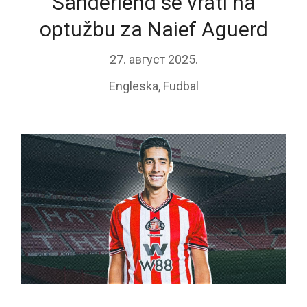
Sanderlend se vrati na
optužbu za Naief Aguerd
27. август 2025.
Engleska
,
Fudbal