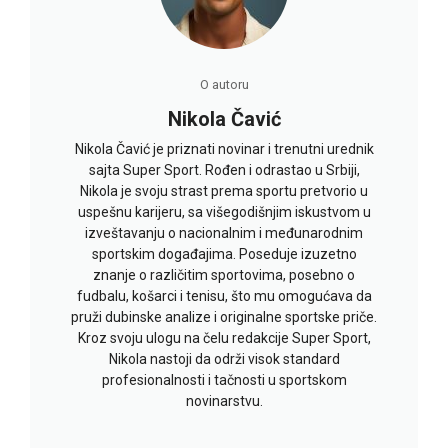
O autoru
Nikola Čavić
Nikola Čavić je priznati novinar i trenutni urednik
sajta Super Sport. Rođen i odrastao u Srbiji,
Nikola je svoju strast prema sportu pretvorio u
uspešnu karijeru, sa višegodišnjim iskustvom u
izveštavanju o nacionalnim i međunarodnim
sportskim događajima. Poseduje izuzetno
znanje o različitim sportovima, posebno o
fudbalu, košarci i tenisu, što mu omogućava da
pruži dubinske analize i originalne sportske priče.
Kroz svoju ulogu na čelu redakcije Super Sport,
Nikola nastoji da održi visok standard
profesionalnosti i tačnosti u sportskom
novinarstvu.