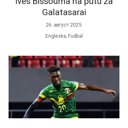
Ives Bissouma na putu za
Galatasarai
26. август 2025.
Engleska
,
Fudbal