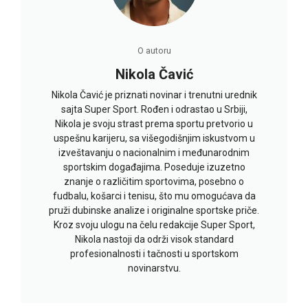
O autoru
Nikola Čavić
Nikola Čavić je priznati novinar i trenutni urednik
sajta Super Sport. Rođen i odrastao u Srbiji,
Nikola je svoju strast prema sportu pretvorio u
uspešnu karijeru, sa višegodišnjim iskustvom u
izveštavanju o nacionalnim i međunarodnim
sportskim događajima. Poseduje izuzetno
znanje o različitim sportovima, posebno o
fudbalu, košarci i tenisu, što mu omogućava da
pruži dubinske analize i originalne sportske priče.
Kroz svoju ulogu na čelu redakcije Super Sport,
Nikola nastoji da održi visok standard
profesionalnosti i tačnosti u sportskom
novinarstvu.