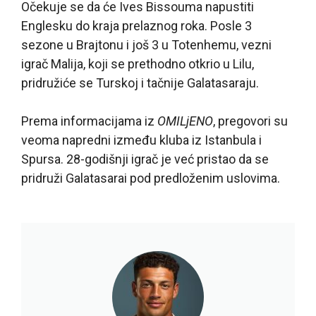
Očekuje se da će Ives Bissouma napustiti
Englesku do kraja prelaznog roka. Posle 3
sezone u Brajtonu i još 3 u Totenhemu, vezni
igrač Malija, koji se prethodno otkrio u Lilu,
pridružiće se Turskoj i tačnije Galatasaraju.
Prema informacijama iz
OMILjENO
, pregovori su
veoma napredni između kluba iz Istanbula i
Spursa. 28-godišnji igrač je već pristao da se
pridruži Galatasarai pod predloženim uslovima.