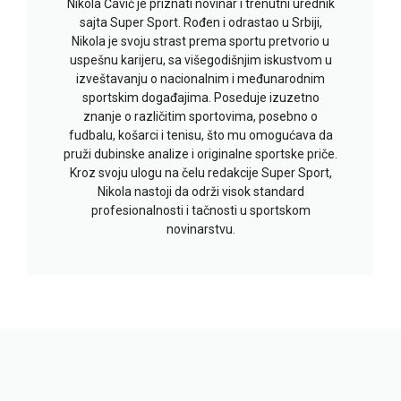
Nikola Čavić je priznati novinar i trenutni urednik
sajta Super Sport. Rođen i odrastao u Srbiji,
Nikola je svoju strast prema sportu pretvorio u
uspešnu karijeru, sa višegodišnjim iskustvom u
izveštavanju o nacionalnim i međunarodnim
sportskim događajima. Poseduje izuzetno
znanje o različitim sportovima, posebno o
fudbalu, košarci i tenisu, što mu omogućava da
pruži dubinske analize i originalne sportske priče.
Kroz svoju ulogu na čelu redakcije Super Sport,
Nikola nastoji da održi visok standard
profesionalnosti i tačnosti u sportskom
novinarstvu.