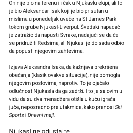
On nije bio na terenu ili čak u Njukaslu ekipi, ali to
je bio Aleksandar Isak koji je bio prisutan u
mislima u ponedeljak uveče na St James Park
tokom grube Njukasl-Liverpul. Švedski napadač
je zatražio da napusti Svrake, nadajući se da će
se pridružiti Redsima, ali Njukasl je do sada odbio
da popusti njegovim zahtevima.
Izjava Aleksandra Isaka, da kažnjava prekršena
obećanja (klasik ovakve situacije), nije pomogla
njegovim poslovima, naprotiv. To je ojačalo
odlučnost Njukasla da ga zadrži. I to je sa ovim u
vidu da su dva menadžera otišla u kuću igrača
juče, neposredno pre utakmice, kako prenosi
Ski
Sports
i
Dnevni mejl
.
Njukasl ne odustajte