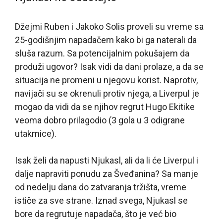
Džejmi Ruben i Jakoko Solis proveli su vreme sa
25-godišnjim napadačem kako bi ga naterali da
sluša razum. Sa potencijalnim pokušajem da
produži ugovor? Isak vidi da dani prolaze, a da se
situacija ne promeni u njegovu korist. Naprotiv,
navijači su se okrenuli protiv njega, a Liverpul je
mogao da vidi da se njihov regrut Hugo Ekitike
veoma dobro prilagodio (3 gola u 3 odigrane
utakmice).
Isak želi da napusti Njukasl, ali da li će Liverpul i
dalje napraviti ponudu za Šveđanina? Sa manje
od nedelju dana do zatvaranja tržišta, vreme
ističe za sve strane. Iznad svega, Njukasl se
bore da regrutuje napadača, što je već bio