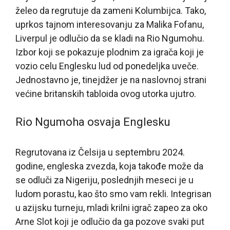
želeo da regrutuje da zameni Kolumbijca. Tako,
uprkos tajnom interesovanju za Malika Fofanu,
Liverpul je odlučio da se kladi na Rio Ngumohu.
Izbor koji se pokazuje plodnim za igrača koji je
vozio celu Englesku lud od ponedeljka uveče.
Jednostavno je, tinejdžer je na naslovnoj strani
većine britanskih tabloida ovog utorka ujutro.
Rio Ngumoha osvaja Englesku
Regrutovana iz Čelsija u septembru 2024.
godine, engleska zvezda, koja takođe može da
se odluči za Nigeriju, poslednjih meseci je u
ludom porastu, kao što smo vam rekli. Integrisan
u azijsku turneju, mladi krilni igrač zapeo za oko
Arne Slot koji je odlučio da ga pozove svaki put