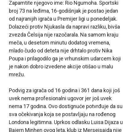
Zapamtite njegovo ime: Rio Ngumoha. Sportski
broj 73 na leđima, 16-godišnjak je postao jedan
od najranijih igrača u Premijer ligi u ponedeljak.
Dolazeći protiv Njukasla da napravi razliku, bivša
zvezda Čelsija nije razočarala. Na samom kraju
meča, u desetom minutu dodatog vremena,
mlado čudo od deteta nije drhtalo protiv Nika
Poupa i prilagodilo ga je vrhunskim udarcem koji
je nakon dobro izvedene akcije otišao u malu
mrežu.
Podvig za igrača od 16 godina i 361 dana koji još
uvek nema profesionalni ugovor jer još uvek
nema 17 godina. Ovo dostignuće potvrđuje da su
sva očekivanja koja se postavljaju na rođenog
Londona legitimna. Uprkos odlasku Luisa Dijaza u
Bajern Minhen ovog leta, klub iz Merseisajda nije