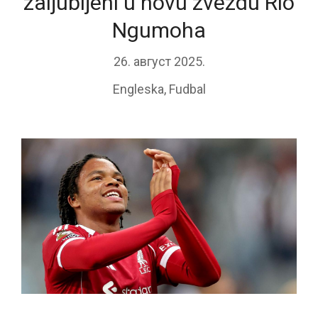
zaljubljeni u novu zvezdu Rio
Ngumoha
26. август 2025.
Engleska
,
Fudbal