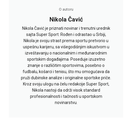
O autoru
Nikola Čavić
Nikola Čavić je priznati novinar i trenutni urednik
sajta Super Sport. Rođen i odrastao u Srbiji,
Nikola je svoju strast prema sportu pretvorio u
uspešnu karijeru, sa višegodišnjim iskustvom u
izveštavanju o nacionalnim i međunarodnim
sportskim događajima. Poseduje izuzetno
znanje o različitim sportovima, posebno o
fudbalu, košarci i tenisu, što mu omogućava da
pruži dubinske analize i originalne sportske priče.
Kroz svoju ulogu na čelu redakcije Super Sport,
Nikola nastoji da održi visok standard
profesionalnosti i tačnosti u sportskom
novinarstvu.