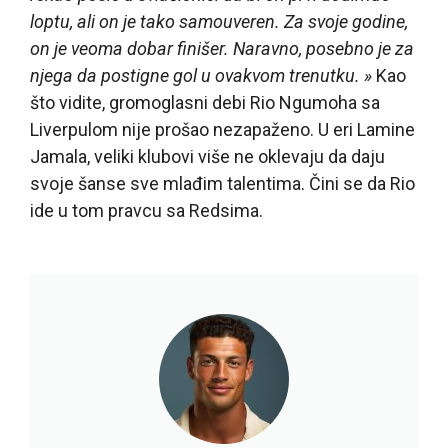
loptu, ali on je tako samouveren. Za svoje godine,
on je veoma dobar finišer. Naravno, posebno je za
njega da postigne gol u ovakvom trenutku. »
Kao
što vidite, gromoglasni debi Rio Ngumoha sa
Liverpulom nije prošao nezapaženo. U eri Lamine
Jamala, veliki klubovi više ne oklevaju da daju
svoje šanse sve mlađim talentima. Čini se da Rio
ide u tom pravcu sa Redsima.