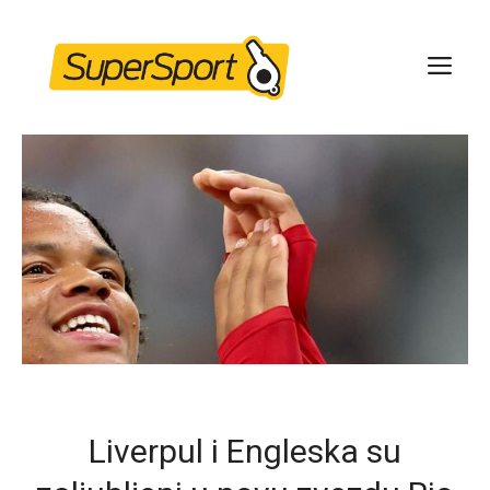
Skip
to
ME
content
Liverpul i Engleska su