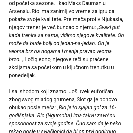
od početka sezone. I kao Maks Dauman u
Arsenalu, Rio ima zanimljivo vreme za igru da
pokaže svoje kvalitete. Pre meča protiv Njukasla,
njegov trener je već buncao o njemu:
„Svaki put
kada trenira sa nama, vidimo njegove kvalitete. On
može da bude bolji od jedan-na-jedan. On je
veoma brz na nogama i menja pravac veoma
brzo. „
I očigledno, njegove reči su praćene
akcijama sa početkom u ključnom trenutku u
ponedeljak.
I sa ishodom koji znamo. Još uvek euforičan
zbog svog mladog grumena, Slot ga je ponovo
obukao posle meča:
„Bio je to sjajan gol za 16-
godišnjaka. Rio (Ngumoha) ima takvu završnu
sposobnost za svoje godine. Čuo sam da je neko
rekao posle u svlačionici da bi on prvi dodirnuo