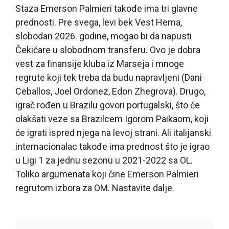
Staza Emerson Palmieri takođe ima tri glavne
prednosti. Pre svega, levi bek Vest Hema,
slobodan 2026. godine, mogao bi da napusti
Čekićare u slobodnom transferu. Ovo je dobra
vest za finansije kluba iz Marseja i mnoge
regrute koji tek treba da budu napravljeni (Dani
Ceballos, Joel Ordonez, Edon Zhegrova). Drugo,
igrač rođen u Brazilu govori portugalski, što će
olakšati veze sa Brazilcem Igorom Paikaom, koji
će igrati ispred njega na levoj strani. Ali italijanski
internacionalac takođe ima prednost što je igrao
u Ligi 1 za jednu sezonu u 2021-2022 sa OL.
Toliko argumenata koji čine Emerson Palmieri
regrutom izbora za OM. Nastavite dalje.