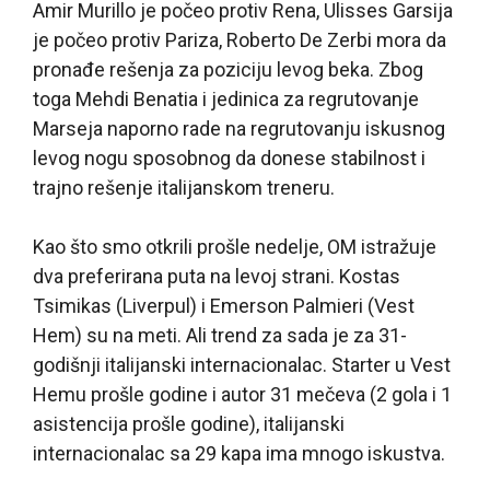
Amir Murillo je počeo protiv Rena, Ulisses Garsija
je počeo protiv Pariza, Roberto De Zerbi mora da
pronađe rešenja za poziciju levog beka. Zbog
toga Mehdi Benatia i jedinica za regrutovanje
Marseja naporno rade na regrutovanju iskusnog
levog nogu sposobnog da donese stabilnost i
trajno rešenje italijanskom treneru.
Kao što smo otkrili prošle nedelje, OM istražuje
dva preferirana puta na levoj strani. Kostas
Tsimikas (Liverpul) i Emerson Palmieri (Vest
Hem) su na meti. Ali trend za sada je za 31-
godišnji italijanski internacionalac. Starter u Vest
Hemu prošle godine i autor 31 mečeva (2 gola i 1
asistencija prošle godine), italijanski
internacionalac sa 29 kapa ima mnogo iskustva.