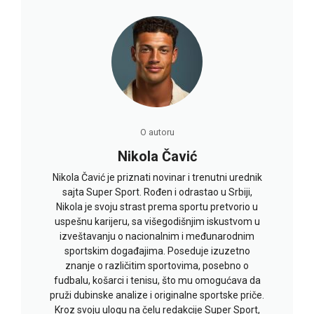
O autoru
Nikola Čavić
Nikola Čavić je priznati novinar i trenutni urednik
sajta Super Sport. Rođen i odrastao u Srbiji,
Nikola je svoju strast prema sportu pretvorio u
uspešnu karijeru, sa višegodišnjim iskustvom u
izveštavanju o nacionalnim i međunarodnim
sportskim događajima. Poseduje izuzetno
znanje o različitim sportovima, posebno o
fudbalu, košarci i tenisu, što mu omogućava da
pruži dubinske analize i originalne sportske priče.
Kroz svoju ulogu na čelu redakcije Super Sport,