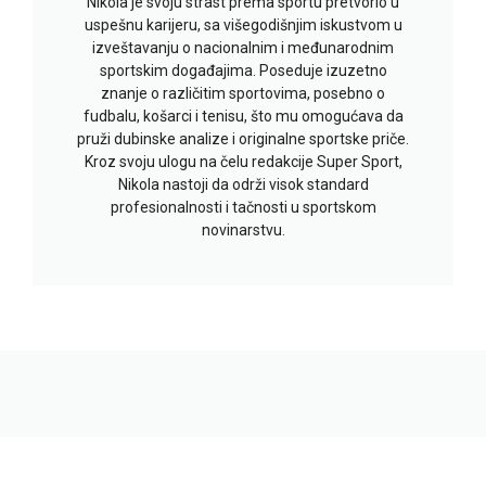
Nikola je svoju strast prema sportu pretvorio u
uspešnu karijeru, sa višegodišnjim iskustvom u
izveštavanju o nacionalnim i međunarodnim
sportskim događajima. Poseduje izuzetno
znanje o različitim sportovima, posebno o
fudbalu, košarci i tenisu, što mu omogućava da
pruži dubinske analize i originalne sportske priče.
Kroz svoju ulogu na čelu redakcije Super Sport,
Nikola nastoji da održi visok standard
profesionalnosti i tačnosti u sportskom
novinarstvu.