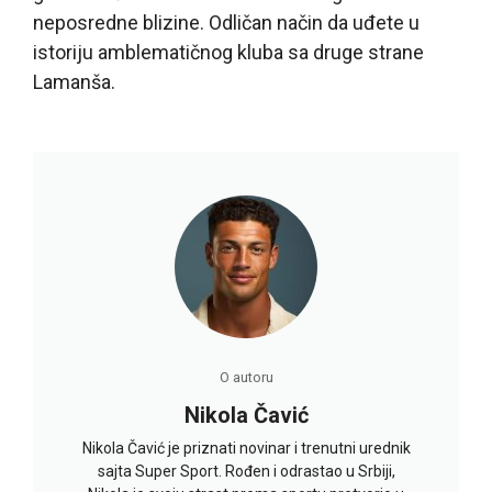
neposredne blizine. Odličan način da uđete u
istoriju amblematičnog kluba sa druge strane
Lamanša.
O autoru
Nikola Čavić
Nikola Čavić je priznati novinar i trenutni urednik
sajta Super Sport. Rođen i odrastao u Srbiji,