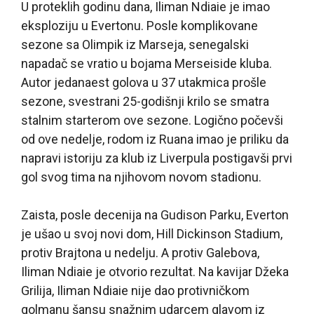
U proteklih godinu dana, Iliman Ndiaie je imao
eksploziju u Evertonu. Posle komplikovane
sezone sa Olimpik iz Marseja, senegalski
napadač se vratio u bojama Merseiside kluba.
Autor jedanaest golova u 37 utakmica prošle
sezone, svestrani 25-godišnji krilo se smatra
stalnim starterom ove sezone. Logično počevši
od ove nedelje, rodom iz Ruana imao je priliku da
napravi istoriju za klub iz Liverpula postigavši prvi
gol svog tima na njihovom novom stadionu.
Zaista, posle decenija na Gudison Parku, Everton
je ušao u svoj novi dom, Hill Dickinson Stadium,
protiv Brajtona u nedelju. A protiv Galebova,
Iliman Ndiaie je otvorio rezultat. Na kavijar Džeka
Grilija, Iliman Ndiaie nije dao protivničkom
golmanu šansu snažnim udarcem glavom iz