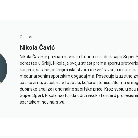
O autoru
Nikola Čavić
Nikola Čavić je priznati novinar i trenutni urednik sajta Super 
odrastao u Srbiji, Nikola je svoju strast prema sportu pretvor
karijeru, sa višegodišnjim iskustvom u izveštavanju o naciona
međunarodnim sportskim događajima. Poseduje izuzetno znan
sportovima, posebno o fudbalu, košarci i tenisu, što mu omo
dubinske analize i originalne sportske priče. Kroz svoju ulogu 
Super Sport, Nikola nastoji da održi visok standard profesional
sportskom novinarstvu.