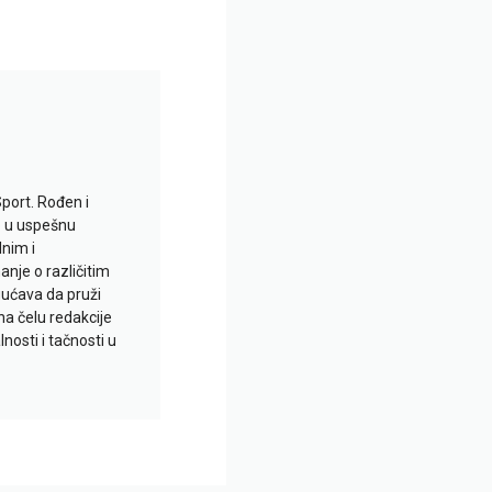
Sport. Rođen i
io u uspešnu
lnim i
je o različitim
gućava da pruži
na čelu redakcije
nosti i tačnosti u