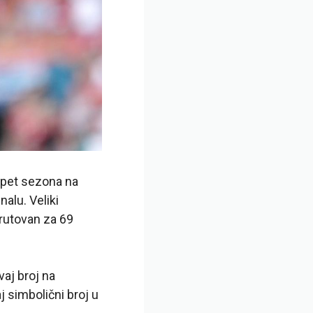
e pet sezona na
alu. Veliki
grutovan za 69
vaj broj na
j simbolični broj u