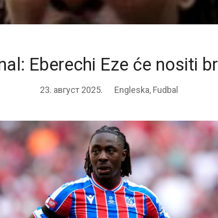
al: Eberechi Eze će nositi b
23. август 2025.
Engleska
,
Fudbal