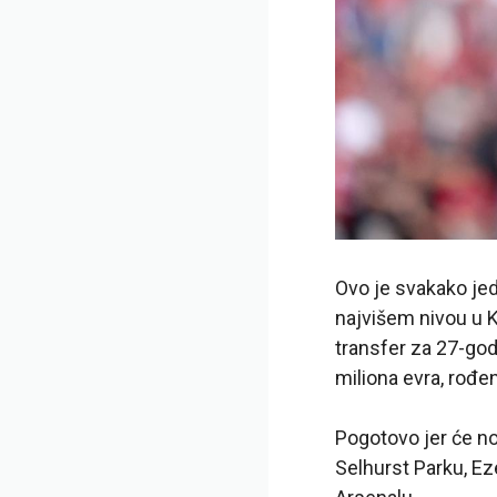
Ovo je svakako jed
najvišem nivou u K
transfer za 27-god
miliona evra, rođen
Pogotovo jer će no
Selhurst Parku, Ez