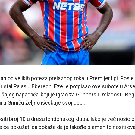
an od velikih poteza prelaznog roka u Premijer ligi. Posl
ristal Palasu, Eberechi Eze je potpisao ove subote u Arsen
išnjeg napadača, koji je igrao za Gunners u mladosti. Re
i u Griniču željno iščekuje svoj debi.
siti broj 10 u dresu londonskog kluba. Iako je već nosio o
e će pokušati da pokaže da je takođe plemenito nositi ova