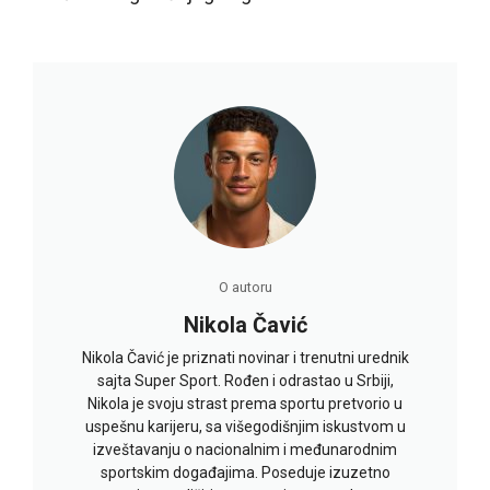
O autoru
Nikola Čavić
Nikola Čavić je priznati novinar i trenutni urednik
sajta Super Sport. Rođen i odrastao u Srbiji,
Nikola je svoju strast prema sportu pretvorio u
uspešnu karijeru, sa višegodišnjim iskustvom u
izveštavanju o nacionalnim i međunarodnim
sportskim događajima. Poseduje izuzetno