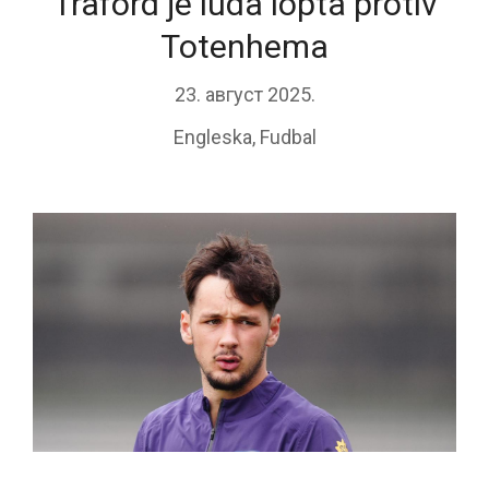
Traford je luda lopta protiv
Totenhema
23. август 2025.
Engleska
,
Fudbal