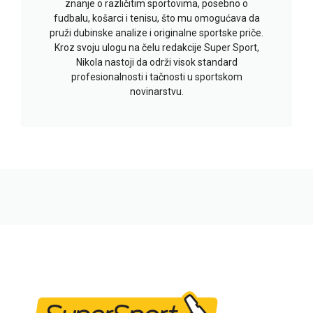
znanje o različitim sportovima, posebno o
fudbalu, košarci i tenisu, što mu omogućava da
pruži dubinske analize i originalne sportske priče.
Kroz svoju ulogu na čelu redakcije Super Sport,
Nikola nastoji da održi visok standard
profesionalnosti i tačnosti u sportskom
novinarstvu.