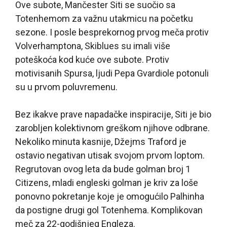
Ove subote, Mančester Siti se suočio sa
Totenhemom za važnu utakmicu na početku
sezone. I posle besprekornog prvog meča protiv
Volverhamptona, Skiblues su imali više
poteškoća kod kuće ove subote. Protiv
motivisanih Spursa, ljudi Pepa Gvardiole potonuli
su u prvom poluvremenu.
Bez ikakve prave napadačke inspiracije, Siti je bio
zarobljen kolektivnom greškom njihove odbrane.
Nekoliko minuta kasnije, Džejms Traford je
ostavio negativan utisak svojom prvom loptom.
Regrutovan ovog leta da bude golman broj 1
Citizens, mladi engleski golman je kriv za loše
ponovno pokretanje koje je omogućilo Palhinha
da postigne drugi gol Totenhema. Komplikovan
meč za 22-godišnjeg Engleza.