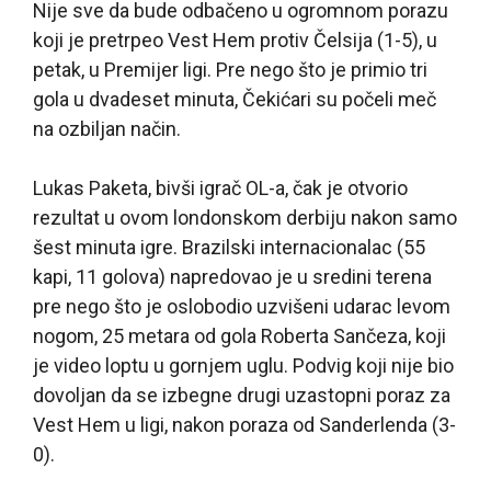
Nije sve da bude odbačeno u ogromnom porazu
koji je pretrpeo Vest Hem protiv Čelsija (1-5), u
petak, u Premijer ligi. Pre nego što je primio tri
gola u dvadeset minuta, Čekićari su počeli meč
na ozbiljan način.
Lukas Paketa, bivši igrač OL-a, čak je otvorio
rezultat u ovom londonskom derbiju nakon samo
šest minuta igre. Brazilski internacionalac (55
kapi, 11 golova) napredovao je u sredini terena
pre nego što je oslobodio uzvišeni udarac levom
nogom, 25 metara od gola Roberta Sančeza, koji
je video loptu u gornjem uglu. Podvig koji nije bio
dovoljan da se izbegne drugi uzastopni poraz za
Vest Hem u ligi, nakon poraza od Sanderlenda (3-
0).