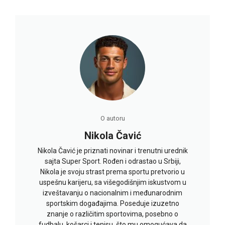
O autoru
Nikola Čavić
Nikola Čavić je priznati novinar i trenutni urednik
sajta Super Sport. Rođen i odrastao u Srbiji,
Nikola je svoju strast prema sportu pretvorio u
uspešnu karijeru, sa višegodišnjim iskustvom u
izveštavanju o nacionalnim i međunarodnim
sportskim događajima. Poseduje izuzetno
znanje o različitim sportovima, posebno o
fudbalu, košarci i tenisu, što mu omogućava da