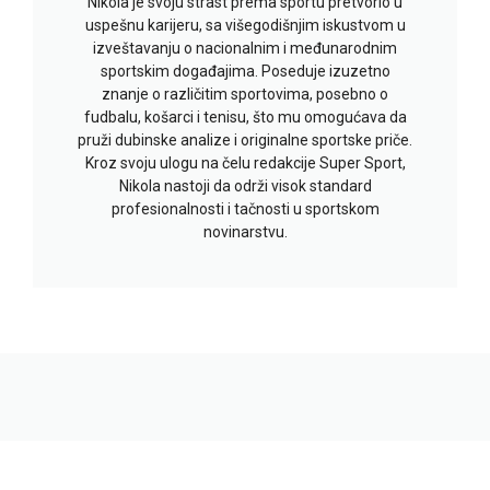
Nikola je svoju strast prema sportu pretvorio u
uspešnu karijeru, sa višegodišnjim iskustvom u
izveštavanju o nacionalnim i međunarodnim
sportskim događajima. Poseduje izuzetno
znanje o različitim sportovima, posebno o
fudbalu, košarci i tenisu, što mu omogućava da
pruži dubinske analize i originalne sportske priče.
Kroz svoju ulogu na čelu redakcije Super Sport,
Nikola nastoji da održi visok standard
profesionalnosti i tačnosti u sportskom
novinarstvu.