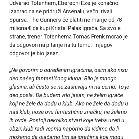
Udvarao Totenhem, Eberechi Eze je konačno
izabrao da se pridruži Arsenalu, večni rivali
Spursa. The Gunners će platiti ne manje od 78
miliona € da kupi Kristal Palas igrača. Sa svoje
strane, trener Totenhema Tomas Frenk morao je
da odgovori na pitanje na tu temu. I njegov
odgovor je bio jasan.
„Ne govorim o određenim igračima, osim ako nisu
deo našeg fantastičnog kluba. Bilo je mnogo
glasina, ali često se ne zasnivaju ni na čemu. To je
deo posla. Da budem vrlo jasan, ne želim igrače
koji ne žele da dođu u klub. Ako ne žele da dođu u
naš klub, nose ovu fantastičnu značku, ne želimo
ih ovde. Postoji nekoliko stvari koje treba uzeti u
obzir, klub radi veoma naporno da vidimo da li
možemo da ojačamo tim sa igračima koji mogu