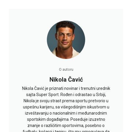
O autoru
Nikola Čavić
Nikola Čavić je priznati novinar i trenutni urednik
sajta Super Sport. Rođen i odrastao u Srbiji,
Nikola je svoju strast prema sportu pretvorio u
uspešnu karijeru, sa višegodišnjim iskustvom u
izveštavanju o nacionalnim i međunarodnim
sportskim događajima. Poseduje izuzetno
znanje o različitim sportovima, posebno o
fudbalu, košarci i tenisu, što mu omogućava da