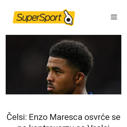
Skip
to
ME
content
Čelsi: Enzo Maresca osvrće se