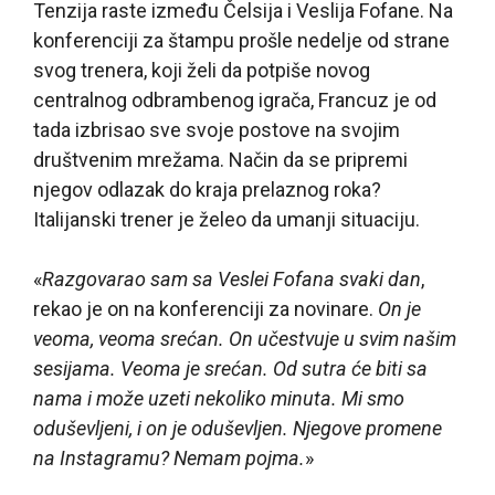
Tenzija raste između Čelsija i Veslija Fofane. Na
konferenciji za štampu prošle nedelje od strane
svog trenera, koji želi da potpiše novog
centralnog odbrambenog igrača, Francuz je od
tada izbrisao sve svoje postove na svojim
društvenim mrežama. Način da se pripremi
njegov odlazak do kraja prelaznog roka?
Italijanski trener je želeo da umanji situaciju.
«
Razgovarao sam sa Veslei Fofana svaki dan
,
rekao je on na konferenciji za novinare.
On je
veoma, veoma srećan. On učestvuje u svim našim
sesijama. Veoma je srećan. Od sutra će biti sa
nama i može uzeti nekoliko minuta. Mi smo
oduševljeni, i on je oduševljen. Njegove promene
na Instagramu? Nemam pojma.
»