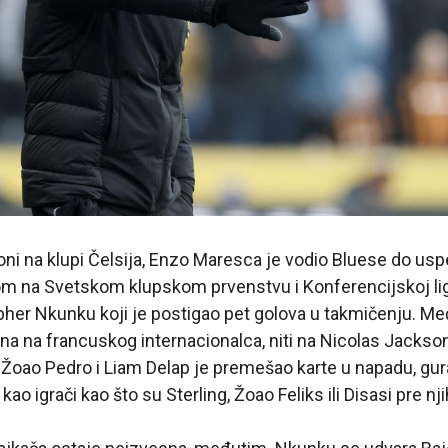
oni na klupi Čelsija, Enzo Maresca je vodio Bluese do u
 na Svetskom klupskom prvenstvu i Konferencijskoj ligi
her Nkunku koji je postigao pet golova u takmičenju. Među
una na francuskog internacionalca, niti na Nicolas Jackson,
 Žoao Pedro i Liam Delap je premešao karte u napadu, gur
ao igrači kao što su Sterling, Žoao Feliks ili Disasi pre nji