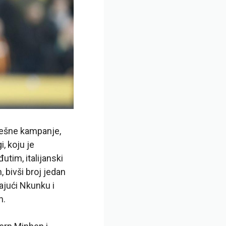
spešne kampanje,
, koju je
tim, italijanski
 bivši broj jedan
ajući Nkunku i
h.