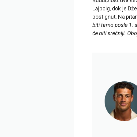
Budućnost dva štr
Lajpcig, dok je Dž
postignut. Na pita
biti tamo posle 1. 
će biti srećniji. Ob