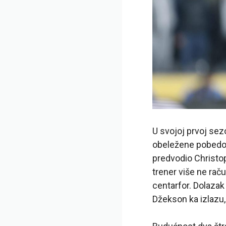
U svojoj prvoj sez
obeležene pobedom
predvodio Christop
trener više ne rač
centarfor. Dolazak
Džekson ka izlazu, k