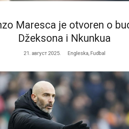
Enzo Maresca je otvoren o bu
Džeksona i Nkunkua
21. август 2025.
Engleska
,
Fudbal