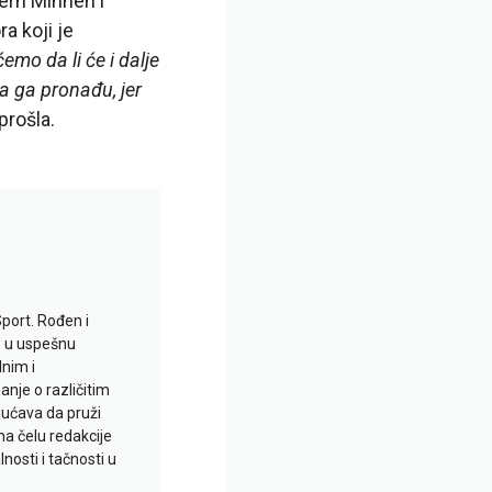
ern Minhen i
a koji je
emo da li će i dalje
da ga pronađu, jer
prošla.
Sport. Rođen i
io u uspešnu
lnim i
je o različitim
gućava da pruži
na čelu redakcije
nosti i tačnosti u