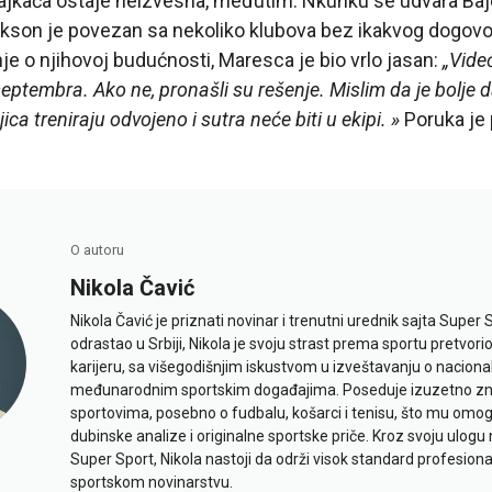
ajkača ostaje neizvesna, međutim. Nkunku se udvara Baj
ekson je povezan sa nekoliko klubova bez ikakvog dogovor
nje o njihovoj budućnosti, Maresca je bio vrlo jasan:
„Videć
septembra. Ako ne, pronašli su rešenje. Mislim da je bolje 
ojica treniraju odvojeno i sutra neće biti u ekipi. »
Poruka je 
O autoru
Nikola Čavić
Nikola Čavić je priznati novinar i trenutni urednik sajta Super 
odrastao u Srbiji, Nikola je svoju strast prema sportu pretvor
karijeru, sa višegodišnjim iskustvom u izveštavanju o naciona
međunarodnim sportskim događajima. Poseduje izuzetno znan
sportovima, posebno o fudbalu, košarci i tenisu, što mu omo
dubinske analize i originalne sportske priče. Kroz svoju ulogu 
Super Sport, Nikola nastoji da održi visok standard profesional
sportskom novinarstvu.