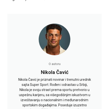
O autoru
Nikola Čavić
Nikola Čavić je priznati novinar i trenutni urednik
sajta Super Sport. Rođen i odrastao u Srbiji,
Nikola je svoju strast prema sportu pretvorio u
uspešnu karijeru, sa višegodišnjim iskustvom u
izveštavanju o nacionalnim i međunarodnim
sportskim događajima. Poseduje izuzetno