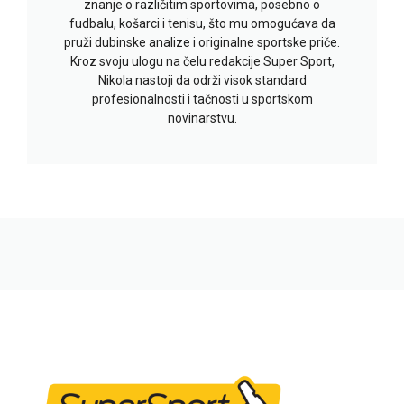
znanje o različitim sportovima, posebno o
fudbalu, košarci i tenisu, što mu omogućava da
pruži dubinske analize i originalne sportske priče.
Kroz svoju ulogu na čelu redakcije Super Sport,
Nikola nastoji da održi visok standard
profesionalnosti i tačnosti u sportskom
novinarstvu.