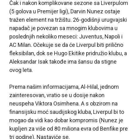
Čak i nakon komplikovane sezone sa Liverpulom
(5 golova u Premijer ligi), Darvin Nunez ostaje
tražen element na tržištu. 26-godišnji urugvajski
napadač je povezan sa mnogim klubovima u
poslednjih nekoliko meseci: Juventus, Napoli i
AC Milan. Očekuje se da će Liverpul biti prilično
fleksibilan, dok se Hugo Ekitike pridružio klubu, a
Aleksandar Isak takođe ima šansu da stigne
ovog leta.
Prema našim informacijama, Al-Hilal, jednom
zainteresovan, vratio se u dosije nakon
neuspeha Viktora Osimhena. A s obzirom na
finansijsku moć saudijskog kluba, Liverpul bi to
mogao da vidi kao dobar kompromis (Nunez je
kupljen za više od 80 miliona evra od Benfike pre
tri godine). Nastaviće se.