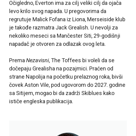
Očigledno, Everton ima za cilj veliki cilj da ojača
levo krilo svog napada. U pregovorima da
regrutuje Malick Fofana iz Liona, Merseiside klub
je takođe razmatra Jack Grealish. U nevolji za
nekoliko meseci sa Mančester Siti, 29-godišnji
napadač je otvoren za odlazak ovog leta.
Prema
Nezavisni
, The Toffees bi voleli da se
dočepaju Grealisha na pozajmici. Praćen od
strane Napolija na početku prelaznog roka, bivši
čovek Aston Vile, pod ugovorom do 2027. godine
sa Sitijem, mogao bi da zadrži Skiblues kako
ističe engleska publikacija.