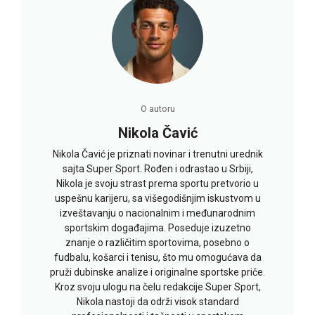
O autoru
Nikola Čavić
Nikola Čavić je priznati novinar i trenutni urednik
sajta Super Sport. Rođen i odrastao u Srbiji,
Nikola je svoju strast prema sportu pretvorio u
uspešnu karijeru, sa višegodišnjim iskustvom u
izveštavanju o nacionalnim i međunarodnim
sportskim događajima. Poseduje izuzetno
znanje o različitim sportovima, posebno o
fudbalu, košarci i tenisu, što mu omogućava da
pruži dubinske analize i originalne sportske priče.
Kroz svoju ulogu na čelu redakcije Super Sport,
Nikola nastoji da održi visok standard