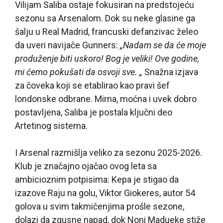
Vilijam Saliba ostaje fokusiran na predstojeću
sezonu sa Arsenalom. Dok su neke glasine ga
šalju u Real Madrid, francuski defanzivac želeo
da uveri navijače Gunners:
„Nadam se da će moje
produženje biti uskoro! Bog je veliki! Ove godine,
mi ćemo pokušati da osvoji sve. „
Snažna izjava
za čoveka koji se etablirao kao pravi šef
londonske odbrane. Mirna, moćna i uvek dobro
postavljena, Saliba je postala ključni deo
Artetinog sistema.
I Arsenal razmišlja veliko za sezonu 2025-2026.
Klub je značajno ojačao ovog leta sa
ambicioznim potpisima: Kepa je stigao da
izazove Raju na golu, Viktor Giokeres, autor 54
golova u svim takmičenjima prošle sezone,
dolazi da zgusne napad, dok Noni Madueke stiže