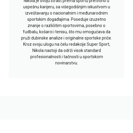
Nikola je svoju strast prema sportu pretvorio u
uspešnu karijeru, sa višegodišnjim iskustvom u
izveštavanju o nacionalnim i međunarodnim
sportskim događajima. Poseduje izuzetno
znanje o različitim sportovima, posebno o
fudbalu, košarci i tenisu, što mu omogućava da
pruži dubinske analize i originalne sportske priče.
Kroz svoju ulogu na čelu redakcije Super Sport,
Nikola nastoji da održi visok standard
profesionalnosti i tačnosti u sportskom
novinarstvu.