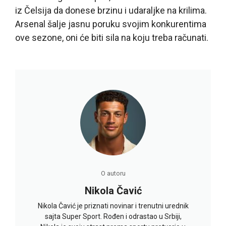
iz Čelsija da donese brzinu i udaraljke na krilima.
Arsenal šalje jasnu poruku svojim konkurentima
ove sezone, oni će biti sila na koju treba računati.
O autoru
Nikola Čavić
Nikola Čavić je priznati novinar i trenutni urednik
sajta Super Sport. Rođen i odrastao u Srbiji,