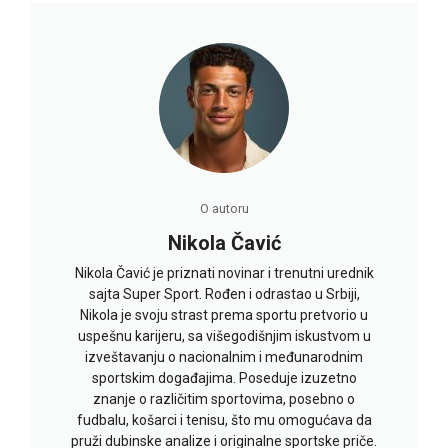
O autoru
Nikola Čavić
Nikola Čavić je priznati novinar i trenutni urednik
sajta Super Sport. Rođen i odrastao u Srbiji,
Nikola je svoju strast prema sportu pretvorio u
uspešnu karijeru, sa višegodišnjim iskustvom u
izveštavanju o nacionalnim i međunarodnim
sportskim događajima. Poseduje izuzetno
znanje o različitim sportovima, posebno o
fudbalu, košarci i tenisu, što mu omogućava da
pruži dubinske analize i originalne sportske priče.