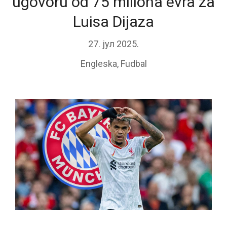
ugovoru od 75 miliona evra za
Luisa Dijaza
27. јул 2025.
Engleska
,
Fudbal