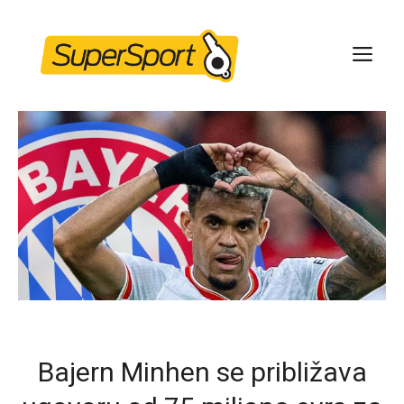
Skip
to
ME
content
Bajern Minhen se približava