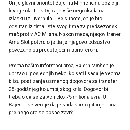
On je glavni prioritet Bajerna Minhena na poziciji
levog krila. Luis Dijaz je više nego ikada na
izlasku iz Liverpula. Ove subote, on je bio
odsutan iz tima liste svog tima za predsezonski
meč protiv AC Milana. Nakon meča, njegov trener
Arne Slot potvrdio je da je njegovo odsustvo
povezano sa predstojećim transferom.
Prema našim informacijama, Bajern Minhen je
ubrzao u poslednjih nekoliko sati i sada je veoma
blizu postizanja usmenog dogovora za transfer
28-godišnjeg kolumbijskog krila. Dogovor bi
trebalo da se zatvori oko 75 miliona evra. U
Bajernu se veruje da je sada samo pitanje dana
pre nego što se posao završi.