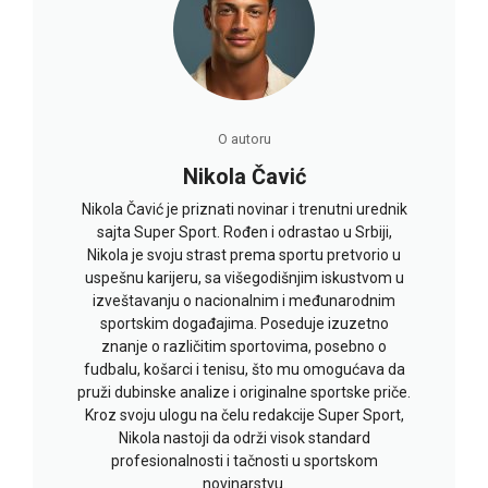
O autoru
Nikola Čavić
Nikola Čavić je priznati novinar i trenutni urednik
sajta Super Sport. Rođen i odrastao u Srbiji,
Nikola je svoju strast prema sportu pretvorio u
uspešnu karijeru, sa višegodišnjim iskustvom u
izveštavanju o nacionalnim i međunarodnim
sportskim događajima. Poseduje izuzetno
znanje o različitim sportovima, posebno o
fudbalu, košarci i tenisu, što mu omogućava da
pruži dubinske analize i originalne sportske priče.
Kroz svoju ulogu na čelu redakcije Super Sport,
Nikola nastoji da održi visok standard
profesionalnosti i tačnosti u sportskom
novinarstvu.