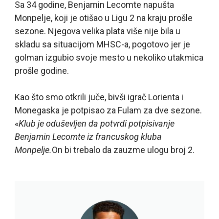
Sa 34 godine, Benjamin Lecomte napušta
Monpelje, koji je otišao u Ligu 2 na kraju prošle
sezone. Njegova velika plata više nije bila u
skladu sa situacijom MHSC-a, pogotovo jer je
golman izgubio svoje mesto u nekoliko utakmica
prošle godine.
Kao što smo otkrili juče, bivši igrač Lorienta i
Monegaska je potpisao za Fulam za dve sezone.
«
Klub je oduševljen da potvrdi potpisivanje
Benjamin Lecomte iz francuskog kluba
Monpelje.
On bi trebalo da zauzme ulogu broj 2.