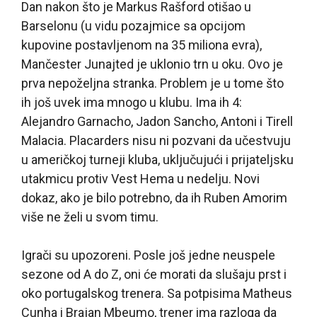
Dan nakon što je Markus Rašford otišao u
Barselonu (u vidu pozajmice sa opcijom
kupovine postavljenom na 35 miliona evra),
Mančester Junajted je uklonio trn u oku. Ovo je
prva nepoželjna stranka. Problem je u tome što
ih još uvek ima mnogo u klubu. Ima ih 4:
Alejandro Garnacho, Jadon Sancho, Antoni i Tirell
Malacia. Placarders nisu ni pozvani da učestvuju
u američkoj turneji kluba, uključujući i prijateljsku
utakmicu protiv Vest Hema u nedelju. Novi
dokaz, ako je bilo potrebno, da ih Ruben Amorim
više ne želi u svom timu.
Igrači su upozoreni. Posle još jedne neuspele
sezone od A do Z, oni će morati da slušaju prst i
oko portugalskog trenera. Sa potpisima Matheus
Cunha i Brajan Mbeumo, trener ima razloga da