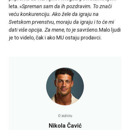
leta. «
Spreman sam da ih pozdravim. To znači
veću konkurenciju. Ako žele da igraju na
Svetskom prvenstvu, moraju da igraju i to će mi
dati više opcija. Za mene, to je savršeno.
Malo ljudi
je to videlo, čak i ako MU ostaju prodavci.
O autoru
Nikola Čavić