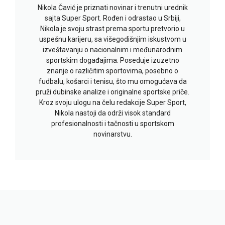
Nikola Čavić je priznati novinar i trenutni urednik
sajta Super Sport. Rođen i odrastao u Srbiji,
Nikola je svoju strast prema sportu pretvorio u
uspešnu karijeru, sa višegodišnjim iskustvom u
izveštavanju o nacionalnim i međunarodnim
sportskim događajima. Poseduje izuzetno
znanje o različitim sportovima, posebno o
fudbalu, košarci i tenisu, što mu omogućava da
pruži dubinske analize i originalne sportske priče.
Kroz svoju ulogu na čelu redakcije Super Sport,
Nikola nastoji da održi visok standard
profesionalnosti i tačnosti u sportskom
novinarstvu.