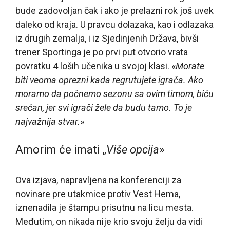
bude zadovoljan čak i ako je prelazni rok još uvek
daleko od kraja. U pravcu dolazaka, kao i odlazaka
iz drugih zemalja, i iz Sjedinjenih Država, bivši
trener Sportinga je po prvi put otvorio vrata
povratku 4 loših učenika u svojoj klasi. «
Morate
biti veoma oprezni kada regrutujete igrača. Ako
moramo da počnemo sezonu sa ovim timom, biću
srećan, jer svi igrači žele da budu tamo. To je
najvažnija stvar.
»
Amorim će imati „
Više opcija
»
Ova izjava, napravljena na konferenciji za
novinare pre utakmice protiv Vest Hema,
iznenadila je štampu prisutnu na licu mesta.
Međutim, on nikada nije krio svoju želju da vidi