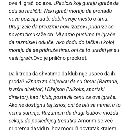
ove 4 igrači odlaze. «
Razlozi koji guraju igrače da
odu su različiti. Neki igrači moraju da pronađu
novu poziciju da bi dobili svoje mesto u timu.
Drugi žele da preuzmu novi izazov i pridruže se
novom timu
kaže on.
Mi samo pustimo te igrače
da razmisle i odluče. Ako dođu do tačke u kojoj
moraju da se pridruže timu, oni će to uraditi jer su
naši igrači.
Ovo je prilično preokret.
Da li treba da shvatimo da klub nije uspeo da ih
proda? «
Znam za činjenicu da su Omar (Barrada,
izvršni direktor) i Džejson (Vilkoks, sportski
direktor), kao i klub, postavili cenu za ove igrače.
Ako ne dostignu taj iznos, oni će biti sa nama, u to
nema sumnje. Razumem da drugi klubovi možda
čekaju do poslednjeg trenutka.
Amorim se već
priprema da vidi njihov mogući povratak krajem