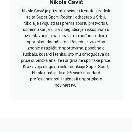
Nikola Čavić
Nikola Čavić je priznati novinar i trenutni urednik
sajta Super Sport. Rođen i odrastao u Srbiji,
Nikola je svoju strast prema sportu pretvorio u
uspešnu karijeru, sa višegodišnjim iskustvom u
izveštavanju o nacionalnim i međunarodnim
sportskim događajima. Poseduje izuzetno
znanje o različitim sportovima, posebno o
fudbalu, košarci i tenisu, što mu omogućava da
pruži dubinske analize i originalne sportske priče.
Kroz svoju ulogu na čelu redakcije Super Sport,
Nikola nastoji da održi visok standard
profesionalnosti i tačnosti u sportskom
novinarstvu.