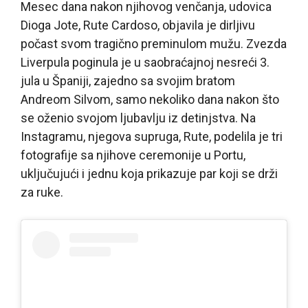
Mesec dana nakon njihovog venčanja, udovica
Dioga Jote, Rute Cardoso, objavila je dirljivu
počast svom tragično preminulom mužu. Zvezda
Liverpula poginula je u saobraćajnoj nesreći 3.
jula u Španiji, zajedno sa svojim bratom
Andreom Silvom, samo nekoliko dana nakon što
se oženio svojom ljubavlju iz detinjstva. Na
Instagramu, njegova supruga, Rute, podelila je tri
fotografije sa njihove ceremonije u Portu,
uključujući i jednu koja prikazuje par koji se drži
za ruke.