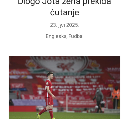
Diogo Jota žena prekida
ćutanje
23. јул 2025.
Engleska
,
Fudbal