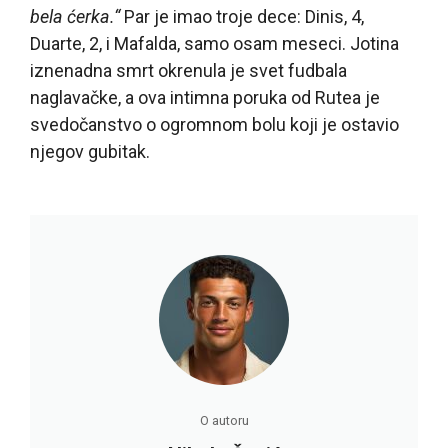
bela ćerka.“
Par je imao troje dece: Dinis, 4,
Duarte, 2, i Mafalda, samo osam meseci. Jotina
iznenadna smrt okrenula je svet fudbala
naglavačke, a ova intimna poruka od Rutea je
svedočanstvo o ogromnom bolu koji je ostavio
njegov gubitak.
O autoru