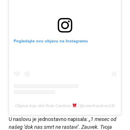
Pogledajte ovu objavu na Instagramu
Objava koju deli Rute Cardoso
(@rutecfcardoso14)
U naslovu je jednostavno napisala:
„1 mesec od
našeg ‘dok nas smrt ne rastavi’. Zauvek. Tvoja