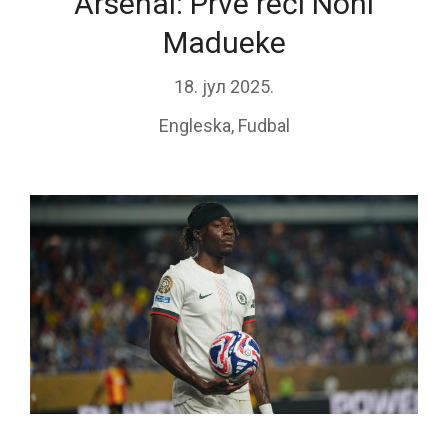
Arsenal: Prve reči Noni
Madueke
18. јул 2025.
Engleska
,
Fudbal