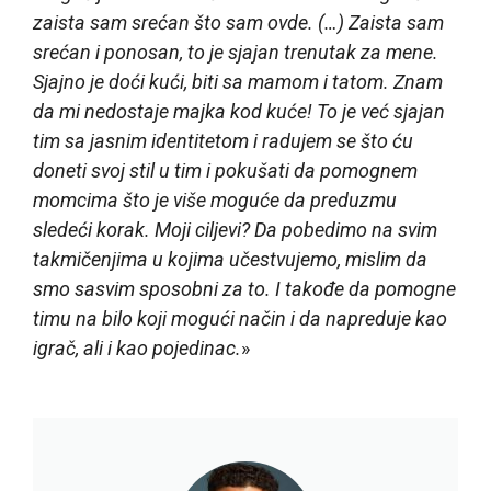
zaista sam srećan što sam ovde. (…) Zaista sam
srećan i ponosan, to je sjajan trenutak za mene.
Sjajno je doći kući, biti sa mamom i tatom. Znam
da mi nedostaje majka kod kuće! To je već sjajan
tim sa jasnim identitetom i radujem se što ću
doneti svoj stil u tim i pokušati da pomognem
momcima što je više moguće da preduzmu
sledeći korak. Moji ciljevi? Da pobedimo na svim
takmičenjima u kojima učestvujemo, mislim da
smo sasvim sposobni za to. I takođe da pomogne
timu na bilo koji mogući način i da napreduje kao
igrač, ali i kao pojedinac.
»