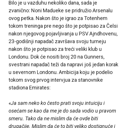
Bilo je u vazduhu nekoliko dana, sada je
zvanično: Noni Madueke se pridružio Arsenalu
ovog petka. Nakon što je igrao za Totenhem
tokom treninga pre nego što je potpisao za Čelsi
nakon njegovog pojavljivanja u PSV Ajndhovenu,
23-godišnji napadač završava svoju turneju
nakon što je potpisao za treći veliki klub u
Londonu. Dok će nositi broj 20 na Gunners,
svestrani napadač teži da napravi još jedan korak
u severnom Londonu. Ambicija koju je podelio
tokom svog prvog intervjua za stanovnike
stadiona Emirates:
«
Ja sam neko ko često prati svoju intuiciju i
osećam se kao da me je do sada vodio u pravom
smeru. Tako da ne mislim da će ovde biti
drugačije. Mislim da će to biti veliko dostignuće i