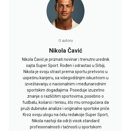
O autoru
Nikola Čavić
Nikola Čavić je priznati novinar i trenutni urednik
sajta Super Sport. Rođen i odrastao u Srbiji,
Nikola je svoju strast prema sportu pretvorio u
uspešnu karijeru, sa višegodišnjim iskustvom u
izveštavanju o nacionalnim i međunarodnim
sportskim događajima. Poseduje izuzetno
znanje o različitim sportovima, posebno o
fudbalu, košarci i tenisu, što mu omogućava da
pruži dubinske analize i originalne sportske priče.
Kroz svoju ulogu na čelu redakcije Super Sport,
Nikola nastoji da održi visok standard
profesionalnosti i tačnosti u sportskom