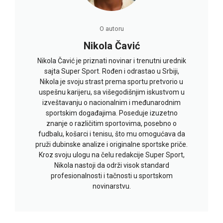
O autoru
Nikola Čavić
Nikola Čavić je priznati novinar i trenutni urednik
sajta Super Sport. Rođen i odrastao u Srbiji,
Nikola je svoju strast prema sportu pretvorio u
uspešnu karijeru, sa višegodišnjim iskustvom u
izveštavanju o nacionalnim i međunarodnim
sportskim događajima. Poseduje izuzetno
znanje o različitim sportovima, posebno o
fudbalu, košarci i tenisu, što mu omogućava da
pruži dubinske analize i originalne sportske priče.
Kroz svoju ulogu na čelu redakcije Super Sport,
Nikola nastoji da održi visok standard
profesionalnosti i tačnosti u sportskom
novinarstvu.