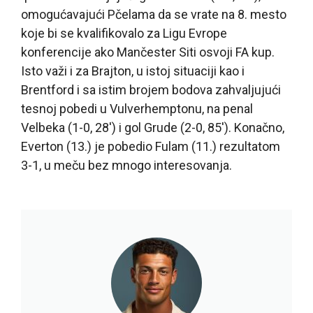
omogućavajući Pčelama da se vrate na 8. mesto
koje bi se kvalifikovalo za Ligu Evrope
konferencije ako Mančester Siti osvoji FA kup.
Isto važi i za Brajton, u istoj situaciji kao i
Brentford i sa istim brojem bodova zahvaljujući
tesnoj pobedi u Vulverhemptonu, na penal
Velbeka (1-0, 28′) i gol Grude (2-0, 85′). Konačno,
Everton (13.) je pobedio Fulam (11.) rezultatom
3-1, u meču bez mnogo interesovanja.