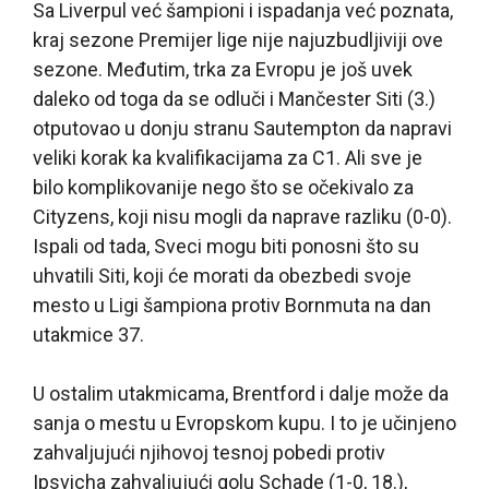
Sa Liverpul već šampioni i ispadanja već poznata,
kraj sezone Premijer lige nije najuzbudljiviji ove
sezone. Međutim, trka za Evropu je još uvek
daleko od toga da se odluči i Mančester Siti (3.)
otputovao u donju stranu Sautempton da napravi
veliki korak ka kvalifikacijama za C1. Ali sve je
bilo komplikovanije nego što se očekivalo za
Cityzens, koji nisu mogli da naprave razliku (0-0).
Ispali od tada, Sveci mogu biti ponosni što su
uhvatili Siti, koji će morati da obezbedi svoje
mesto u Ligi šampiona protiv Bornmuta na dan
utakmice 37.
U ostalim utakmicama, Brentford i dalje može da
sanja o mestu u Evropskom kupu. I to je učinjeno
zahvaljujući njihovoj tesnoj pobedi protiv
Ipsvicha zahvaljujući golu Schade (1-0, 18.),