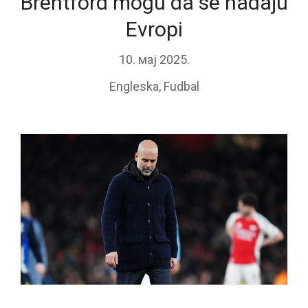
Brentford mogu da se nadaju
Evropi
10. мај 2025.
Engleska
,
Fudbal