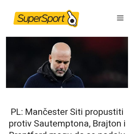
Skip
to
ME
content
PL: Mančester Siti propustiti
protiv Sautemptona, Brajton i