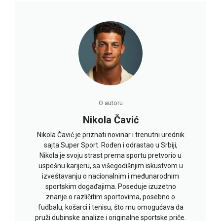
O autoru
Nikola Čavić
Nikola Čavić je priznati novinar i trenutni urednik
sajta Super Sport. Rođen i odrastao u Srbiji,
Nikola je svoju strast prema sportu pretvorio u
uspešnu karijeru, sa višegodišnjim iskustvom u
izveštavanju o nacionalnim i međunarodnim
sportskim događajima. Poseduje izuzetno
znanje o različitim sportovima, posebno o
fudbalu, košarci i tenisu, što mu omogućava da
pruži dubinske analize i originalne sportske priče.