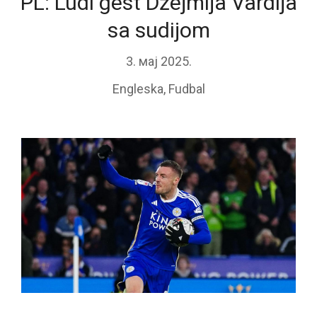
PL: Ludi gest Džejmija Vardija
sa sudijom
3. мај 2025.
Engleska
,
Fudbal