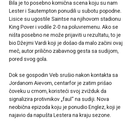
Bila je to posebno komična scena koju su nam
Lester i Sautempton ponudili u subotu popodne.
Lisice su ugostile Saintse na njihovom stadionu
King Pover i vodile 2-0 na poluvremenu. Ako se
ništa posebno ne može prijaviti u rezultatu, to je
bio Džejmi Vardi koji je došao da malo začini ovaj
meč, autor prilično zabavnog gesta sa sudijom,
pored svog gola.
Dok se gospodin Veb srušio nakon kontakta sa
Jordanom Aievom, centarfor je zatim prišao
čoveku u crnom, koristeći svoj zvižduk da
signalizira protivnikov „faul“ na sudiji. Nova
neobična epizoda koju je ponudio Englez, koji je
najavio da napušta Lestera na kraju sezone.