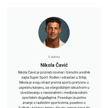
O autoru
Nikola Čavić
Nikola Čavić je priznati novinar i trenutni urednik
sajta Super Sport. Rođen i odrastao u Srbiji,
Nikola je svoju strast prema sportu pretvorio u
uspešnu karijeru, sa višegodišnjim iskustvom u
izveštavanju o nacionalnim i međunarodnim
sportskim događajima. Poseduje izuzetno
znanje o različitim sportovima, posebno o
fudbalu, košarci i tenisu, što mu omogućava da