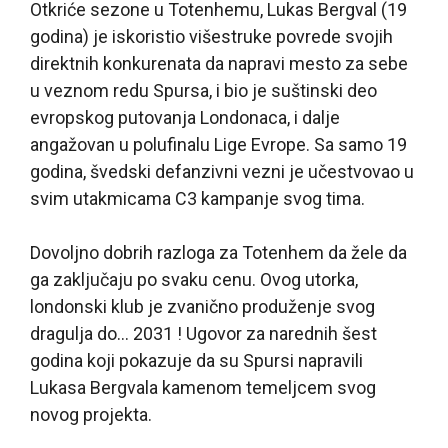
Otkriće sezone u Totenhemu, Lukas Bergval (19
godina) je iskoristio višestruke povrede svojih
direktnih konkurenata da napravi mesto za sebe
u veznom redu Spursa, i bio je suštinski deo
evropskog putovanja Londonaca, i dalje
angažovan u polufinalu Lige Evrope. Sa samo 19
godina, švedski defanzivni vezni je učestvovao u
svim utakmicama C3 kampanje svog tima.
Dovoljno dobrih razloga za Totenhem da žele da
ga zaključaju po svaku cenu. Ovog utorka,
londonski klub je zvanično produženje svog
dragulja do… 2031 ! Ugovor za narednih šest
godina koji pokazuje da su Spursi napravili
Lukasa Bergvala kamenom temeljcem svog
novog projekta.