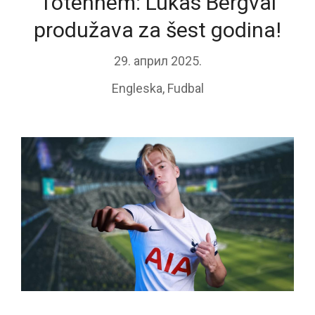
Totenhem: Lukas Bergval
produžava za šest godina!
29. април 2025.
Engleska
,
Fudbal