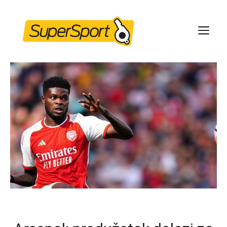
Skip
to
ME
content