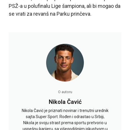
PSŽ-a u polufinalu Lige šampiona, ali bi mogao da
se vrati za revanš na Parku prinčeva.
O autoru
Nikola Čavić
Nikola Čavić je priznati novinar i trenutni urednik
sajta Super Sport. Rođen i odrastao u Srbiji,
Nikola je svoju strast prema sportu pretvorio u
uspešnu karijeru, sa višegodišnjim iskustvom u