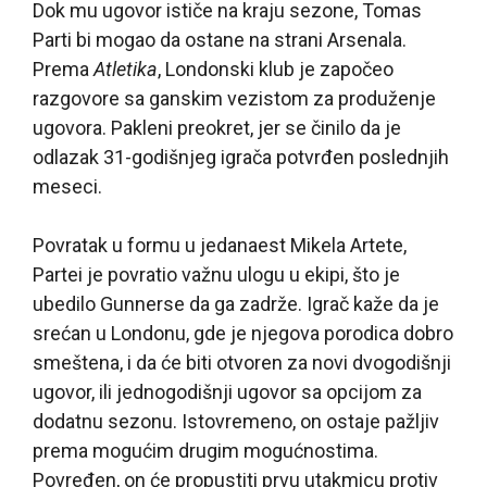
Dok mu ugovor ističe na kraju sezone, Tomas
Parti bi mogao da ostane na strani Arsenala.
Prema
Atletika
, Londonski klub je započeo
razgovore sa ganskim vezistom za produženje
ugovora. Pakleni preokret, jer se činilo da je
odlazak 31-godišnjeg igrača potvrđen poslednjih
meseci.
Povratak u formu u jedanaest Mikela Artete,
Partei je povratio važnu ulogu u ekipi, što je
ubedilo Gunnerse da ga zadrže. Igrač kaže da je
srećan u Londonu, gde je njegova porodica dobro
smeštena, i da će biti otvoren za novi dvogodišnji
ugovor, ili jednogodišnji ugovor sa opcijom za
dodatnu sezonu. Istovremeno, on ostaje pažljiv
prema mogućim drugim mogućnostima.
Povređen, on će propustiti prvu utakmicu protiv