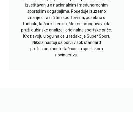
izveštavanju o nacionalnim i međunarodnim
sportskim događajima. Poseduje izuzetno
znanje o različitim sportovima, posebno o
fudbalu, košarci i tenisu, što mu omogućava da
pruži dubinske analize i originalne sportske priče.
Kroz svoju ulogu na čelu redakcije Super Sport,
Nikola nastoji da održi visok standard
profesionalnosti i tačnosti u sportskom
novinarstvu.