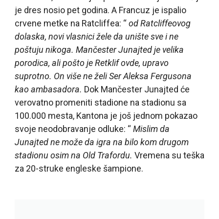
je dres nosio pet godina. A Francuz je ispalio
crvene metke na Ratcliffea: “
od Ratcliffeovog
dolaska, novi vlasnici žele da unište sve i ne
poštuju nikoga. Mančester Junajted je velika
porodica, ali pošto je Retklif ovde, upravo
suprotno. On više ne želi Ser Aleksa Fergusona
kao ambasadora.
Dok Mančester Junajted će
verovatno promeniti stadione na stadionu sa
100.000 mesta, Kantona je još jednom pokazao
svoje neodobravanje odluke: “
Mislim da
Junajted ne može da igra na bilo kom drugom
stadionu osim na Old Trafordu.
Vremena su teška
za 20-struke engleske šampione.