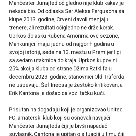
Mančester Junajted očigledno nije klub kakav je
nekada bio. Od odlaska Ser Aleksa Fergusona sa
klupe 2013. godine, Crveni đavoli menjaju
trenere, ali rezultati očigledno ne drže korak.
Uprkos dolasku Rubena Amorima ove sezone,
Mankunijci imaju jednu od najgorih godina u
svojoj istoriji, sede na 13. mestu u Premijer ligi
sa sedam utakmica do kraja. Uprkos kupovini
25% akcija kluba od strane Džima Ratklifa u
decembru 2023. godine, stanovnici Old Traforda
ne uspevaju. Šef Ineosa je žestoko kritikovan, a
Erik Kantona je došao da vozi tačku kući.
Prisutan na događaju koji je organizovao United
FC, amaterski klub koji su osnovali navijači
Mančester Junajteda čiji je bivši napadač
suvlasnik, Cantona je upitan o situaciji u timu čiji