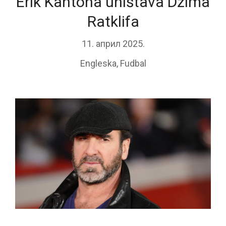
Erik Kantona uništava Džima
Ratklifa
11. април 2025.
Engleska
,
Fudbal