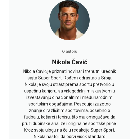
O autoru
Nikola Čavić
Nikola Čavić je priznati novinar i trenutni urednik
sajta Super Sport. Rođen i odrastao u Srbiji,
Nikola je svoju strast prema sportu pretvorio u
uspešnu karijeru, sa višegodišnjim iskustvom u
izveštavanju o nacionalnim i međunarodnim
sportskim događajima. Poseduje izuzetno
znanje o različitim sportovima, posebno o
fudbalu, košarci i tenisu, što mu omogućava da
pruži dubinske analize i originalne sportske priče.
Kroz svoju ulogu na čelu redakcije Super Sport,
Nikola nastoji da održi visok standard