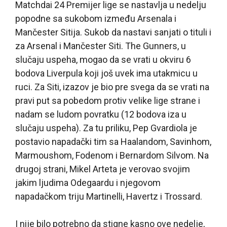
Matchdai 24 Premijer lige se nastavlja u nedelju
popodne sa sukobom između Arsenala i
Mančester Sitija. Sukob da nastavi sanjati o tituli i
za Arsenal i Mančester Siti. The Gunners, u
slučaju uspeha, mogao da se vrati u okviru 6
bodova Liverpula koji još uvek ima utakmicu u
ruci. Za Siti, izazov je bio pre svega da se vrati na
pravi put sa pobedom protiv velike lige strane i
nadam se ludom povratku (12 bodova iza u
slučaju uspeha). Za tu priliku, Pep Gvardiola je
postavio napadački tim sa Haalandom, Savinhom,
Marmoushom, Fodenom i Bernardom Silvom. Na
drugoj strani, Mikel Arteta je verovao svojim
jakim ljudima Odegaardu i njegovom
napadačkom triju Martinelli, Havertz i Trossard.
I nije bilo potrebno da stigne kasno ove nedelje,