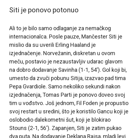
Siti je ponovo potonuo
Ali to je bilo samo odlaganje za nemačkog
internacionalca. Posle pauze, Mančester Siti je
mislio da su uverili Erling Haaland je
izjednačenje. Norvežanin, diskretan u ovom
meču, postavio je nezaustavljiv udarac glavom
na dobro dodavanje Savinha (1-1, 54′). Gol koji bi,
umesto da zvuči pobunu Sitija, izazvao pad tima
Pepa Gvardiole. Samo nekoliko sekundi nakon
izjednačenja, Tomas Parti je ponovo doveo svoj
tim u vođstvo. Još jednom, Fil Foden je propustio
svoj restart u sredini, što je koristilo Gancu koji je
oslobodio dalekometni šut, koji je blokirao
Stouns (2-1, 56′). Zapanjen, Siti je zatim pukao
dva puta. Na dodavanje Deklana Rajsa, mladi levi