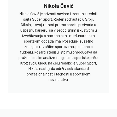
Nikola Čavić
Nikola Čavić je priznati novinar i trenutni urednik
sajta Super Sport. Rođen i odrastao u Srbiji,
Nikola je svoju strast prema sportu pretvorio u
uspešnu karijeru, sa višegodišnjim iskustvom u
izveštavanju o nacionalnim i međunarodnim
sportskim događajima. Poseduje izuzetno
znanje o različitim sportovima, posebno o
fudbalu, košarci i tenisu, što mu omogućava da
pruži dubinske analize i originalne sportske priče.
Kroz svoju ulogu na čelu redakcije Super Sport,
Nikola nastoji da održi visok standard
profesionalnosti i tačnosti u sportskom
novinarstvu.