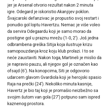
jer je Arsenal otvorio rezultat nakon 2 minuta
igre. Odegard je iskoristio Akanjijev poklon.
Švajcarski defanzivac je propustio svoj restart i
ponudio gol loptu Havertzu. Nemac je više voleo
da servira Odegaardu koji je samo morao da
postigne gol u praznu mrežu (1-0, 2′). Još jedna
odbrambena greška Sitija koja ilustruje krizu
samopouzdanja kroz koju klub prolazi. I to se
neće zaustaviti. Nakon toga, Martineli je mislio da
je napravio pauzu, ali njegov gol je označen kao
ofsajd (6′). Na konopcima, Siti je odgovorio
udarcem glavom Gvardiola koji je herojski spasio
Raja na prečki (24′). Nekoliko minuta kasnije,
Havertz je bio taj koji je promašio neizbežno sa
svojim šutom van gola (27′) potpuno sam ispred
kaznenog prostora.