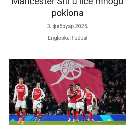
Mančester Siti u lice mnogo
poklona
3. фебруар 2025.
Engleska
,
Fudbal