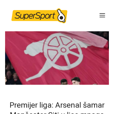
Skip
to
ME
content
Premijer liga: Arsenal šamar