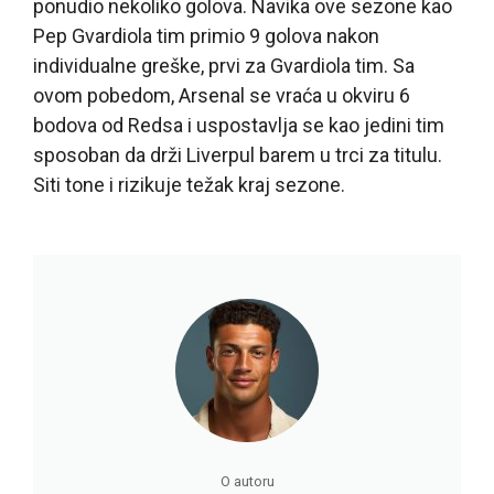
ponudio nekoliko golova. Navika ove sezone kao
Pep Gvardiola tim primio 9 golova nakon
individualne greške, prvi za Gvardiola tim. Sa
ovom pobedom, Arsenal se vraća u okviru 6
bodova od Redsa i uspostavlja se kao jedini tim
sposoban da drži Liverpul barem u trci za titulu.
Siti tone i rizikuje težak kraj sezone.
O autoru