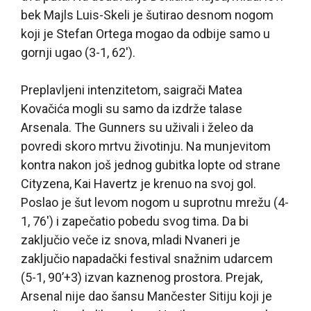
bek Majls Luis-Skeli je šutirao desnom nogom
koji je Stefan Ortega mogao da odbije samo u
gornji ugao (3-1, 62′).
Preplavljeni intenzitetom, saigrači Matea
Kovačića mogli su samo da izdrže talase
Arsenala. The Gunners su uživali i želeo da
povredi skoro mrtvu životinju. Na munjevitom
kontra nakon još jednog gubitka lopte od strane
Cityzena, Kai Havertz je krenuo na svoj gol.
Poslao je šut levom nogom u suprotnu mrežu (4-
1, 76′) i zapečatio pobedu svog tima. Da bi
zaključio veče iz snova, mladi Nvaneri je
zaključio napadački festival snažnim udarcem
(5-1, 90’+3) izvan kaznenog prostora. Prejak,
Arsenal nije dao šansu Mančester Sitiju koji je