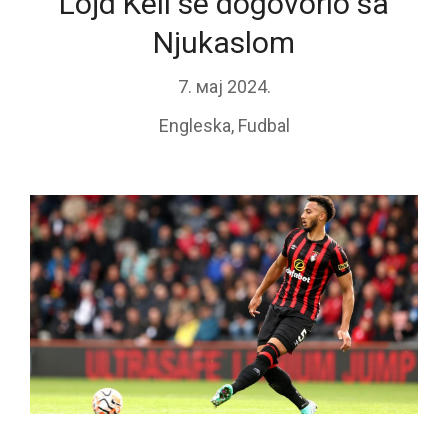
Lojd Keli se dogovorio sa
Njukaslom
7. мај 2024.
Engleska
,
Fudbal