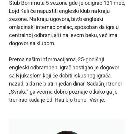
Stub Bornmuta 5 sezona gde je odigrao 131 meč,
Lojd Keli će napustiti engleski klub na kraju
sezone. Na kraju ugovora, bivši engleski
omladinski internacionalac, sposoban da igra u
centralnoj odbrani, ali i na levom beku, već ima
dogovor sa klubom.
Prema našim informacijama, 25-godišnji
engleski odbrambeni igrač postigao je dogovor
sa Njukaslom koji će dobiti iskusnog igrača
nazad, a da ne plati nijedan dinar. Sadašnji trener
„Svraka“ ga veoma dobro poznaje otkako ga je
trenirao kada je Edi Hau bio trener Višnje.