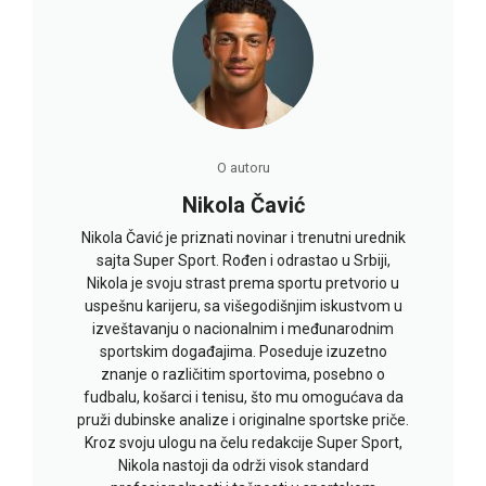
O autoru
Nikola Čavić
Nikola Čavić je priznati novinar i trenutni urednik
sajta Super Sport. Rođen i odrastao u Srbiji,
Nikola je svoju strast prema sportu pretvorio u
uspešnu karijeru, sa višegodišnjim iskustvom u
izveštavanju o nacionalnim i međunarodnim
sportskim događajima. Poseduje izuzetno
znanje o različitim sportovima, posebno o
fudbalu, košarci i tenisu, što mu omogućava da
pruži dubinske analize i originalne sportske priče.
Kroz svoju ulogu na čelu redakcije Super Sport,
Nikola nastoji da održi visok standard