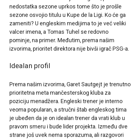
nedostatka sezone uprkos tome što je prošle
sezone osvojio titulu u Kupe de la Ligi. Ko će ga
zameniti? U engleskim medijima to je već veliki
valcer imena, a Tomas Tuhel se redovno
pominje, na primer. Međutim, prema našim
izvorima, prioritet direktora nije bivši igrač PSG-a.
Idealan profil
Prema našim izvorima, Garet Sautgejt je trenutno
prioritetna meta mančesterskog kluba za
poziciju menadžera. Engleski trener je interno
veoma popularan, a stručni štab engleskog tima
je ubeđen da je on idealan trener da vrati klub u
pravom smeru i bude lider projekta. Između dve
strane još uvek nema sporazuma, ali razgovori