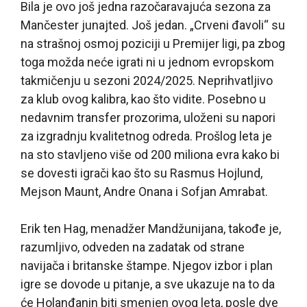
Bila je ovo još jedna razočaravajuća sezona za
Mančester junajted. Još jedan. „Crveni đavoli“ su
na strašnoj osmoj poziciji u Premijer ligi, pa zbog
toga možda neće igrati ni u jednom evropskom
takmičenju u sezoni 2024/2025. Neprihvatljivo
za klub ovog kalibra, kao što vidite. Posebno u
nedavnim transfer prozorima, uloženi su napori
za izgradnju kvalitetnog odreda. Prošlog leta je
na sto stavljeno više od 200 miliona evra kako bi
se dovesti igrači kao što su Rasmus Hojlund,
Mejson Maunt, Andre Onana i Sofjan Amrabat.
Erik ten Hag, menadžer Mandžunijana, takođe je,
razumljivo, odveden na zadatak od strane
navijača i britanske štampe. Njegov izbor i plan
igre se dovode u pitanje, a sve ukazuje na to da
će Holanđanin biti smenjen ovog leta, posle dve