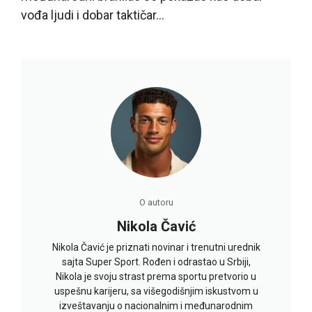
vođa ljudi i dobar taktičar…
O autoru
Nikola Čavić
Nikola Čavić je priznati novinar i trenutni urednik
sajta Super Sport. Rođen i odrastao u Srbiji,
Nikola je svoju strast prema sportu pretvorio u
uspešnu karijeru, sa višegodišnjim iskustvom u
izveštavanju o nacionalnim i međunarodnim