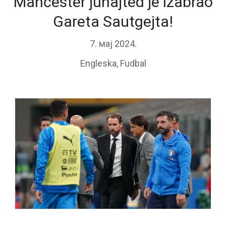
Mančester junajted je izabrao
Gareta Sautgejta!
7. мај 2024.
Engleska
,
Fudbal