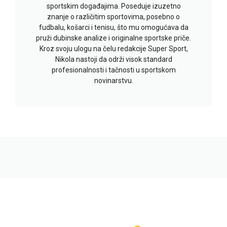
sportskim događajima. Poseduje izuzetno
znanje o različitim sportovima, posebno o
fudbalu, košarci i tenisu, što mu omogućava da
pruži dubinske analize i originalne sportske priče.
Kroz svoju ulogu na čelu redakcije Super Sport,
Nikola nastoji da održi visok standard
profesionalnosti i tačnosti u sportskom
novinarstvu.