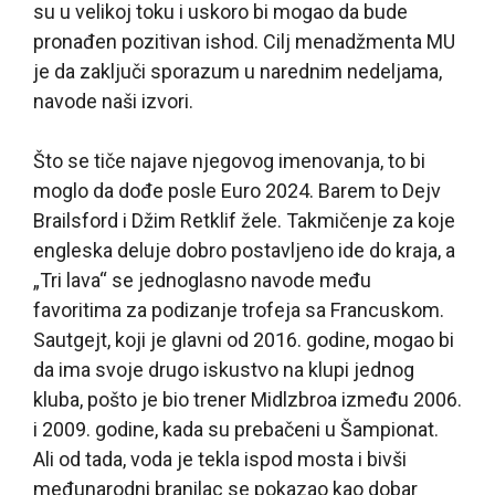
su u velikoj toku i uskoro bi mogao da bude
pronađen pozitivan ishod. Cilj menadžmenta MU
je da zaključi sporazum u narednim nedeljama,
navode naši izvori.
Što se tiče najave njegovog imenovanja, to bi
moglo da dođe posle Euro 2024. Barem to Dejv
Brailsford i Džim Retklif žele. Takmičenje za koje
engleska deluje dobro postavljeno ide do kraja, a
„Tri lava“ se jednoglasno navode među
favoritima za podizanje trofeja sa Francuskom.
Sautgejt, koji je glavni od 2016. godine, mogao bi
da ima svoje drugo iskustvo na klupi jednog
kluba, pošto je bio trener Midlzbroa između 2006.
i 2009. godine, kada su prebačeni u Šampionat.
Ali od tada, voda je tekla ispod mosta i bivši
međunarodni branilac se pokazao kao dobar