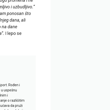
mnogo promena i ne
ljivo i uzbudljivo.“
am ponosan što
njeg dana, ali
o na dane
a“.
I lepo se
Sport. Rođen i
io u uspešnu
lnim i
je o različitim
gućava da pruži