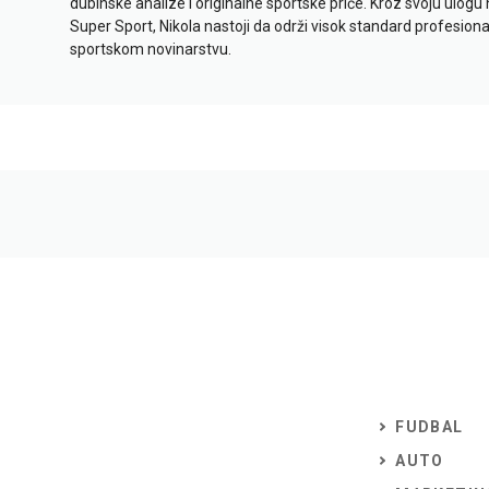
dubinske analize i originalne sportske priče. Kroz svoju ulogu 
Super Sport, Nikola nastoji da održi visok standard profesional
sportskom novinarstvu.
FUDBAL
AUTO