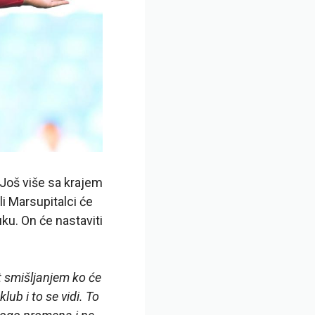
. Još više sa krajem
i Marsupitalci će
ku. On će nastaviti
t smišljanjem ko će
lub i to se vidi. To