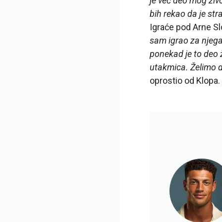
je već deo mog živ
bih rekao da je stra
Igraće pod Arne S
sam igrao za njega,
ponekad je to deo 
utakmica. Želimo d
oprostio od Klopa.