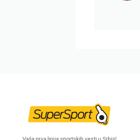
Vaša prva linija sportskih vesti u Srbiji!