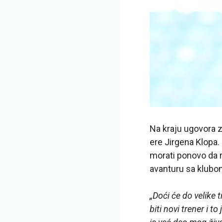
Na kraju ugovora za
ere Jirgena Klopa.
morati ponovo da r
avanturu sa klubo
„Doći će do velike 
biti novi trener i t