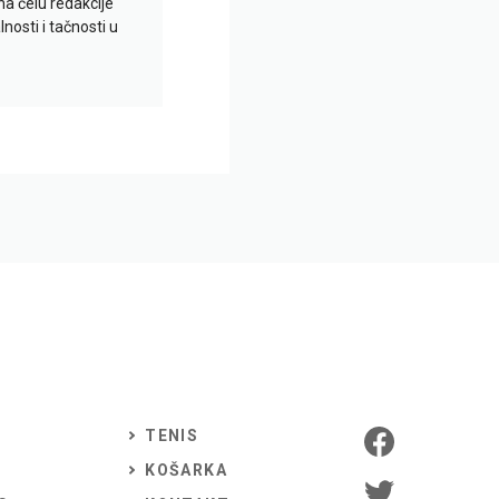
na čelu redakcije
nosti i tačnosti u
TENIS
KOŠARKA