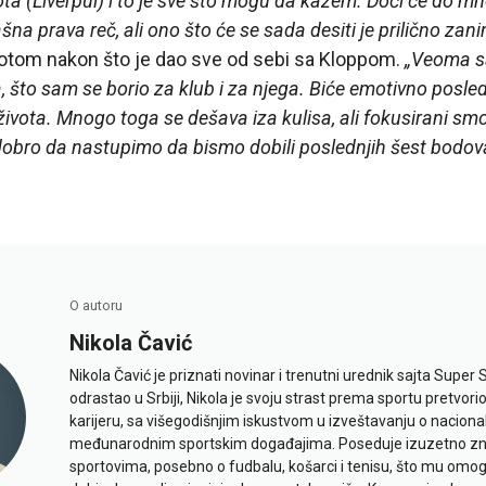
ota (Liverpul) i to je sve što mogu da kažem. Doći će do 
šna prava reč, ali ono što će se sada desiti je prilično zanim
lotom nakon što je dao sve od sebi sa Kloppom.
„Veoma s
 što sam se borio za klub i za njega. Biće emotivno posled
života. Mnogo toga se dešava iza kulisa, ali fokusirani sm
obro da nastupimo da bismo dobili poslednjih šest bodov
O autoru
Nikola Čavić
Nikola Čavić je priznati novinar i trenutni urednik sajta Super 
odrastao u Srbiji, Nikola je svoju strast prema sportu pretvor
karijeru, sa višegodišnjim iskustvom u izveštavanju o naciona
međunarodnim sportskim događajima. Poseduje izuzetno znan
sportovima, posebno o fudbalu, košarci i tenisu, što mu omo