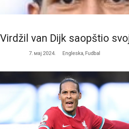
 Virdžil van Dijk saopštio sv
7. мај 2024.
Engleska
,
Fudbal