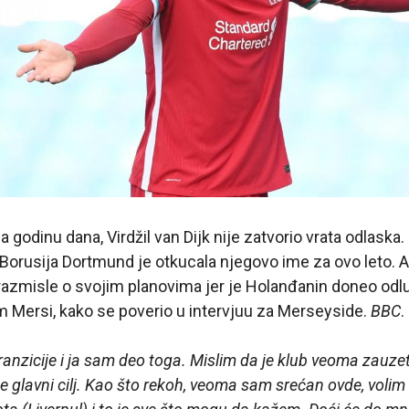
 godinu dana, Virdžil van Dijk nije zatvorio vrata odlaska
 Borusija Dortmund je otkucala njegovo ime za ovo leto. Al
azmisle o svojim planovima jer je Holanđanin doneo odlu
m Mersi, kako se poverio u intervjuu za Merseyside.
BBC
.
tranzicije i ja sam deo toga. Mislim da je klub veoma zauze
o je glavni cilj. Kao što rekoh, veoma sam srećan ovde, volim k