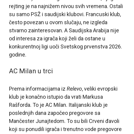
rejting je na najnižem nivou svih vremena. Ostali
su samo PSŽ i saudijski klubovi. Francuski klub,
često povezan u ovom slučaju, ne izgleda
stvarno zainteresovan. A Saudijska Arabija nije
od interesa za igrača koji želi da ostane u
konkurentnoj ligi uoči Svetskog prvenstva 2026.
godine.
AC Milan u trci
Prema informacijama iz
Relevo
, veliki evropski
klub je konačno istupio da vrati Markusa
Rašforda. To je AC Milan. Italijanski klub je
poslednjih dana započeo pregovore sa
Mančester Junajtedom. To su bili Crveni đavoli
koji su ponudili igrača i trenutno vode pregovore