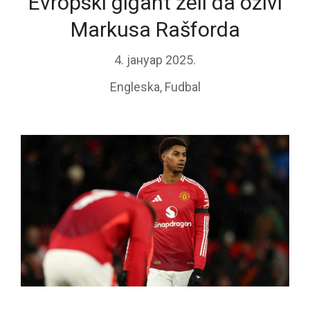
Evropski gigant želi da oživi
Markusa Rašforda
4. јануар 2025.
Engleska
,
Fudbal