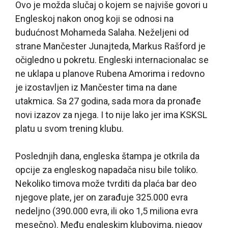
Ovo je možda slučaj o kojem se najviše govori u
Engleskoj nakon onog koji se odnosi na
budućnost Mohameda Salaha. Neželjeni od
strane Mančester Junajteda, Markus Rašford je
očigledno u pokretu. Engleski internacionalac se
ne uklapa u planove Rubena Amorima i redovno
je izostavljen iz Mančester tima na dane
utakmica. Sa 27 godina, sada mora da pronađe
novi izazov za njega. I to nije lako jer ima KSKSL
platu u svom trening klubu.
Poslednjih dana, engleska štampa je otkrila da
opcije za engleskog napadača nisu bile toliko.
Nekoliko timova može tvrditi da plaća bar deo
njegove plate, jer on zarađuje 325.000 evra
nedeljno (390.000 evra, ili oko 1,5 miliona evra
mesečno). Među engleskim klubovima, njegov