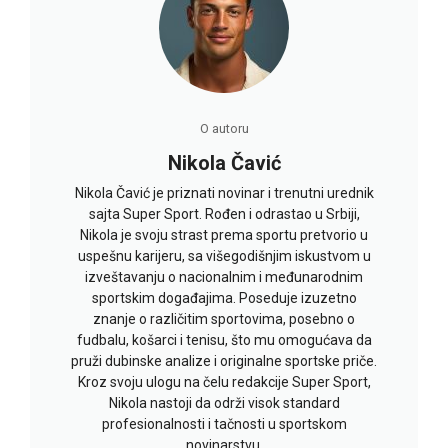
O autoru
Nikola Čavić
Nikola Čavić je priznati novinar i trenutni urednik
sajta Super Sport. Rođen i odrastao u Srbiji,
Nikola je svoju strast prema sportu pretvorio u
uspešnu karijeru, sa višegodišnjim iskustvom u
izveštavanju o nacionalnim i međunarodnim
sportskim događajima. Poseduje izuzetno
znanje o različitim sportovima, posebno o
fudbalu, košarci i tenisu, što mu omogućava da
pruži dubinske analize i originalne sportske priče.
Kroz svoju ulogu na čelu redakcije Super Sport,
Nikola nastoji da održi visok standard
profesionalnosti i tačnosti u sportskom
novinarstvu.