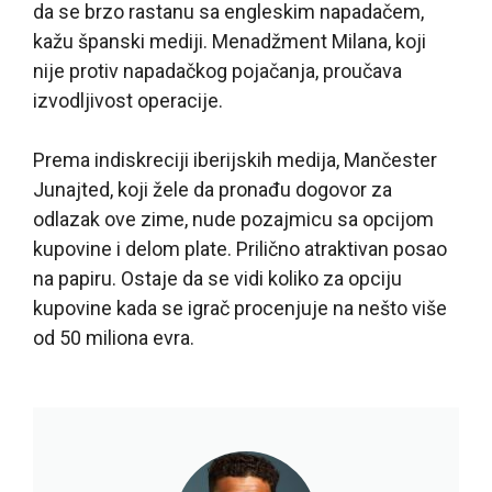
da se brzo rastanu sa engleskim napadačem,
kažu španski mediji. Menadžment Milana, koji
nije protiv napadačkog pojačanja, proučava
izvodljivost operacije.
Prema indiskreciji iberijskih medija, Mančester
Junajted, koji žele da pronađu dogovor za
odlazak ove zime, nude pozajmicu sa opcijom
kupovine i delom plate. Prilično atraktivan posao
na papiru. Ostaje da se vidi koliko za opciju
kupovine kada se igrač procenjuje na nešto više
od 50 miliona evra.