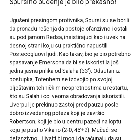
Spursino buđenje je bilo prekasno!
Ugušeni presingom protivnika, Spursi su se borili
da pronađu rešenja da postoje ofanzivno i ostali
su pod jamom Redsa, insistirajući kao i uvek na
desnoj strani koju su praktično napustili
Postecogluovi ljudi. Kao takav, bio je bio potrebno
spasavanje Emersona da bi se iskoristila još
jedna jasna prilika od Salaha (33′). Odsutan iz
postupka, Totenhem se izdvojio po svojoj
blještavim tehničkim nespretnostima u restartu,
što su Salah i co. veoma obradovanja iskoristili.
Liverpul je prekinuo zastoj pred pauzu posle
dobro izvedenog poteza koji je završio
Robertson, koji je bio u centru pazeći na loptu
koju je pustio Vikario (2-0, 45’+2). Mučeći se
defanzivno, Lilivajti bi mogli da računaju da su