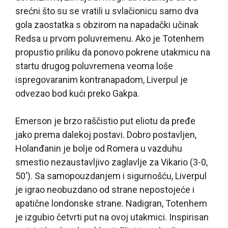
srećni što su se vratili u svlačionicu samo dva
gola zaostatka s obzirom na napadački učinak
Redsa u prvom poluvremenu. Ako je Totenhem
propustio priliku da ponovo pokrene utakmicu na
startu drugog poluvremena veoma loše
ispregovaranim kontranapadom, Liverpul je
odvezao bod kući preko Gakpa.
Emerson je brzo raščistio put eliotu da pređe
jako prema dalekoj postavi. Dobro postavljen,
Holanđanin je bolje od Romera u vazduhu
smestio nezaustavljivo zaglavlje za Vikario (3-0,
50′). Sa samopouzdanjem i sigurnošću, Liverpul
je igrao neobuzdano od strane nepostojeće i
apatične londonske strane. Nadigran, Totenhem
je izgubio četvrti put na ovoj utakmici. Inspirisan