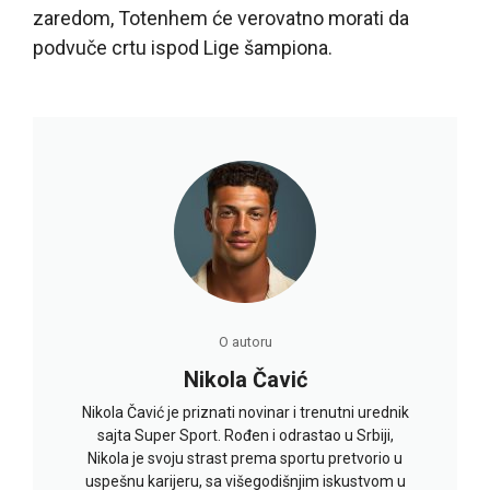
zaredom, Totenhem će verovatno morati da
podvuče crtu ispod Lige šampiona.
O autoru
Nikola Čavić
Nikola Čavić je priznati novinar i trenutni urednik
sajta Super Sport. Rođen i odrastao u Srbiji,
Nikola je svoju strast prema sportu pretvorio u
uspešnu karijeru, sa višegodišnjim iskustvom u