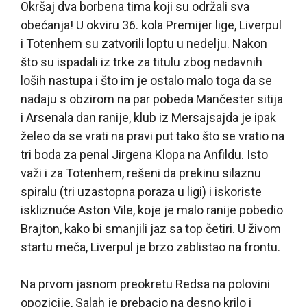
Okršaj dva borbena tima koji su održali sva
obećanja! U okviru 36. kola Premijer lige, Liverpul
i Totenhem su zatvorili loptu u nedelju. Nakon
što su ispadali iz trke za titulu zbog nedavnih
loših nastupa i što im je ostalo malo toga da se
nadaju s obzirom na par pobeda Mančester sitija
i Arsenala dan ranije, klub iz Mersajsajda je ipak
želeo da se vrati na pravi put tako što se vratio na
tri boda za penal Jirgena Klopa na Anfildu. Isto
važi i za Totenhem, rešeni da prekinu silaznu
spiralu (tri uzastopna poraza u ligi) i iskoriste
iskliznuće Aston Vile, koje je malo ranije pobedio
Brajton, kako bi smanjili jaz sa top četiri. U živom
startu meča, Liverpul je brzo zablistao na frontu.
Na prvom jasnom preokretu Redsa na polovini
opozicije, Salah je prebacio na desno krilo i