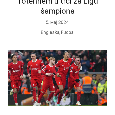
Totenhem u trci za Ligu
šampiona
5. мај 2024.
Engleska
,
Fudbal