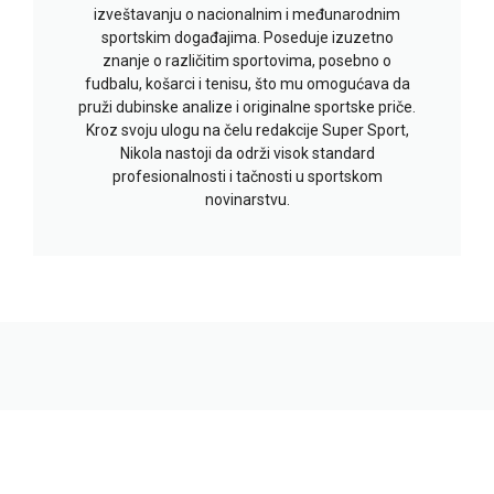
izveštavanju o nacionalnim i međunarodnim
sportskim događajima. Poseduje izuzetno
znanje o različitim sportovima, posebno o
fudbalu, košarci i tenisu, što mu omogućava da
pruži dubinske analize i originalne sportske priče.
Kroz svoju ulogu na čelu redakcije Super Sport,
Nikola nastoji da održi visok standard
profesionalnosti i tačnosti u sportskom
novinarstvu.