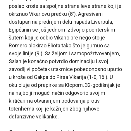
poslao kroše sa spoljne strane leve strane koji je
okrznuo Vikariovu prečku (8′). Agresivan i
dostupan na prednjem delu napada Liverpula,
Egipćanin se još jednom izdvojio poenterskim
šutem koji je odbio Vikario pre nego što je
Romero blokirao Eliota tako što je gurnuo sa
svoje linije (9′). Sa željom i samopožrtvovanjem,
Salah je konačno potvrdio dominaciju i svoj
zavodljivi početak utakmice pobedonosno uputio
u kroše od Gakpa do Pirsa Vikarija (1-0, 16′). U
oku oluje od prepirke sa Klopom, 32-godišnjak je
na najbolji mogući način odgovorio svojim
kritičarima otvaranjem bodovanja protiv
totenhema koji je kažnjen zbog njihove
defanzivne velikanke.