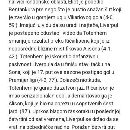
na ivici londonske oblasti, Eliot je pobedio
Bentankura pre nego što je pustio snažan šut koji
je završio u gornjem uglu Vikariovog gola (4-0,
59′). Imajući u vidu da su uradili najteže, Liverpul
je postepeno odustao i video da Totenhem
smanjuje rezultat preko Ričarlisona koji je iz
neposredne blizine mistifikovao Alisona (4-1,
42′). Totenhem je iskoristio defanzivnu
pasivnost Liverpula da u finišu stavi tačku na
Sona, koji je 17. put ove sezone postigao gol u
Premijer ligi (4-2, 77′). Dolazeći niotkuda,
Totenhem je gurao da zatvori jaz. Ričarlison je
imao senzacionalan debi, a demantovao ga je
Alison, koji je bio na oprezu u sopstvenih šest
jardi (87′). Uprkos blagom raskoraku u poslednjoj
četvrtini od sat vremena, Liverpul se držao da se
vrati na pobedničke načine. Poražen četvrti put