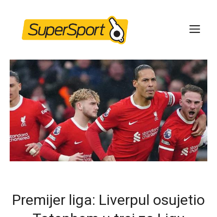
Skip
to
ME
content
Premijer liga: Liverpul osujetio