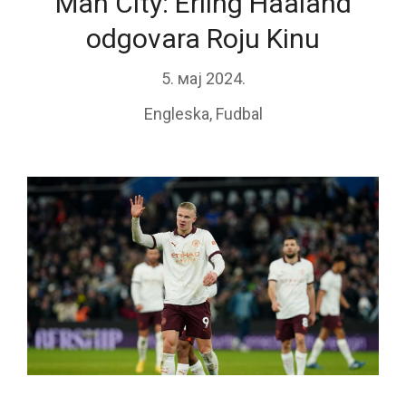
Man City: Erling Haaland
odgovara Roju Kinu
5. мај 2024.
Engleska
,
Fudbal