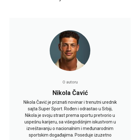
O autoru
Nikola Čavić
Nikola Čavić je priznati novinar i trenutni urednik
sajta Super Sport. Rođen i odrastao u Srbiji,
Nikola je svoju strast prema sportu pretvorio u
uspešnu karijeru, sa višegodišnjim iskustvom u
izveštavanju o nacionalnim i međunarodnim
sportskim događajima. Poseduje izuzetno