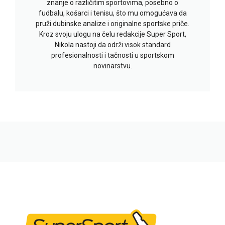
znanje o različitim sportovima, posebno o
fudbalu, košarci i tenisu, što mu omogućava da
pruži dubinske analize i originalne sportske priče.
Kroz svoju ulogu na čelu redakcije Super Sport,
Nikola nastoji da održi visok standard
profesionalnosti i tačnosti u sportskom
novinarstvu.