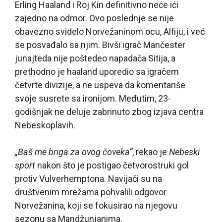
Erling Haaland i Roj Kin definitivno neće ići
zajedno na odmor. Ovo poslednje se nije
obavezno svidelo Norvežaninom ocu, Alfiju, i već
se posvađalo sa njim. Bivši igrač Mančester
junajteda nije poštedeo napadača Sitija, a
prethodno je haaland uporedio sa igračem
četvrte divizije, a ne uspeva da komentariše
svoje susrete sa ironijom. Međutim, 23-
godišnjak ne deluje zabrinuto zbog izjava centra
Nebeskoplavih.
„Baš me briga za ovog čoveka“
, rekao je
Nebeski
sport
nakon što je postigao četvorostruki gol
protiv Vulverhemptona. Navijači su na
društvenim mrežama pohvalili odgovor
Norvežanina, koji se fokusirao na njegovu
sezonu sa Mandžunjanima.