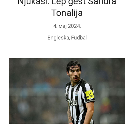
Njukasl: Lep gest Sandra
Tonalija
4. мај 2024.
Engleska
,
Fudbal