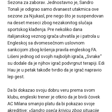
Sezona za zaborav. Jednostavno je, Sandro
Tonali je odigrao samo dvanaest utakmica ove
sezone za Njukasl, pre nego što je suspendovan
na deset meseci zbog nezakonitog slučaja
sportskog klađenja. Pre nekoliko dana
italijanskog veznog igrača uhvatila je i patrola u
Engleskoj sa dvomesečnom uslovnom
sankcijom zbog kršenja pravila engleskog FA.
Lišeni jednog od svojih najboljih igrača, „Svrake“
su dodale da je njihov igrač podvrgnut terapiji. Edi
Hau je u petak takođe tvrdio da je igrač napravio
lep gest.
Da bi dokazao svoju dobru veru prema svom
klubu, engleski trener je otkrio da je bivši čovek
AC Milana smanjio platu da bi pokazao svoje
akreditive: »
Sandro oseća krivicu zbog situacije