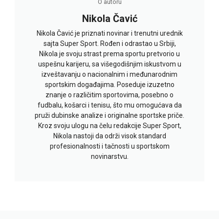
O autoru
Nikola Čavić
Nikola Čavić je priznati novinar i trenutni urednik
sajta Super Sport. Rođen i odrastao u Srbiji,
Nikola je svoju strast prema sportu pretvorio u
uspešnu karijeru, sa višegodišnjim iskustvom u
izveštavanju o nacionalnim i međunarodnim
sportskim događajima. Poseduje izuzetno
znanje o različitim sportovima, posebno o
fudbalu, košarci i tenisu, što mu omogućava da
pruži dubinske analize i originalne sportske priče.
Kroz svoju ulogu na čelu redakcije Super Sport,
Nikola nastoji da održi visok standard
profesionalnosti i tačnosti u sportskom
novinarstvu.