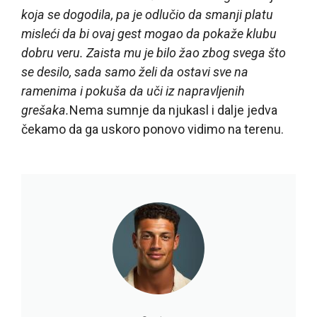
koja se dogodila, pa je odlučio da smanji platu
misleći da bi ovaj gest mogao da pokaže klubu
dobru veru. Zaista mu je bilo žao zbog svega što
se desilo, sada samo želi da ostavi sve na
ramenima i pokuša da uči iz napravljenih
grešaka.
Nema sumnje da njukasl i dalje jedva
čekamo da ga uskoro ponovo vidimo na terenu.