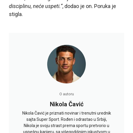
disciplinu, neće uspeti.“
, dodao je on. Poruka je
stigla.
O autoru
Nikola Čavić
Nikola Čavić je priznati novinar i trenutni urednik
sajta Super Sport. Rođen i odrastao u Srbiji,
Nikola je svoju strast prema sportu pretvorio u
uspešnu karijeru, sa višegodišnjim iskustvom u