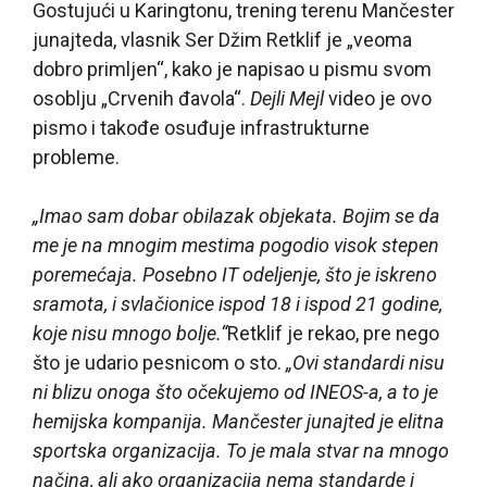
Gostujući u Karingtonu, trening terenu Mančester
junajteda, vlasnik Ser Džim Retklif je „veoma
dobro primljen“, kako je napisao u pismu svom
osoblju „Crvenih đavola“.
Dejli Mejl
video je ovo
pismo i takođe osuđuje infrastrukturne
probleme.
„Imao sam dobar obilazak objekata. Bojim se da
me je na mnogim mestima pogodio visok stepen
poremećaja. Posebno IT odeljenje, što je iskreno
sramota, i svlačionice ispod 18 i ispod 21 godine,
koje nisu mnogo bolje.“
Retklif je rekao, pre nego
što je udario pesnicom o sto.
„Ovi standardi nisu
ni blizu onoga što očekujemo od INEOS-a, a to je
hemijska kompanija. Mančester junajted je elitna
sportska organizacija. To je mala stvar na mnogo
načina, ali ako organizacija nema standarde i