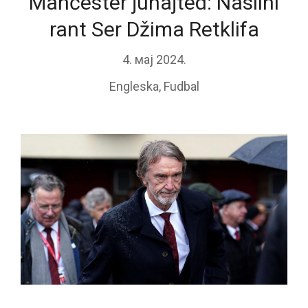
Mančester junajted: Nasilni
rant Ser Džima Retklifa
4. мај 2024.
Engleska
,
Fudbal