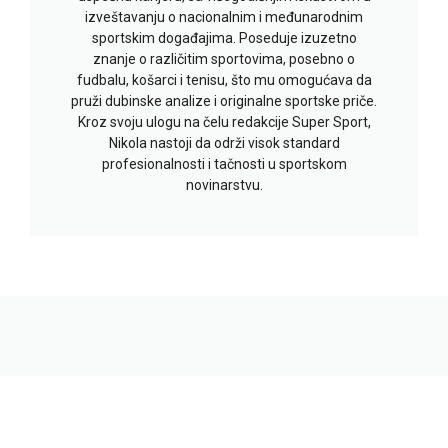
izveštavanju o nacionalnim i međunarodnim
sportskim događajima. Poseduje izuzetno
znanje o različitim sportovima, posebno o
fudbalu, košarci i tenisu, što mu omogućava da
pruži dubinske analize i originalne sportske priče.
Kroz svoju ulogu na čelu redakcije Super Sport,
Nikola nastoji da održi visok standard
profesionalnosti i tačnosti u sportskom
novinarstvu.