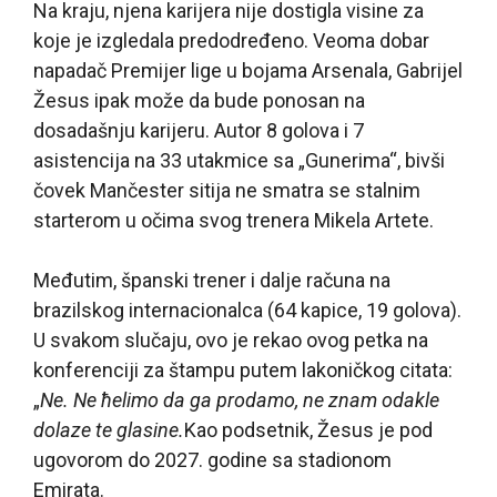
Na kraju, njena karijera nije dostigla visine za
koje je izgledala predodređeno. Veoma dobar
napadač Premijer lige u bojama Arsenala, Gabrijel
Žesus ipak može da bude ponosan na
dosadašnju karijeru. Autor 8 golova i 7
asistencija na 33 utakmice sa „Gunerima“, bivši
čovek Mančester sitija ne smatra se stalnim
starterom u očima svog trenera Mikela Artete.
Međutim, španski trener i dalje računa na
brazilskog internacionalca (64 kapice, 19 golova).
U svakom slučaju, ovo je rekao ovog petka na
konferenciji za štampu putem lakoničkog citata:
„
Ne. Ne ћelimo da ga prodamo, ne znam odakle
dolaze te glasine.
Kao podsetnik, Žesus je pod
ugovorom do 2027. godine sa stadionom
Emirata.