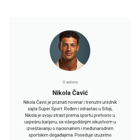
O autoru
Nikola Čavić
Nikola Čavić je priznati novinar i trenutni urednik
sajta Super Sport. Rođen i odrastao u Srbiji,
Nikola je svoju strast prema sportu pretvorio u
uspešnu karijeru, sa višegodišnjim iskustvom u
izveštavanju o nacionalnim i međunarodnim
sportskim događajima. Poseduje izuzetno