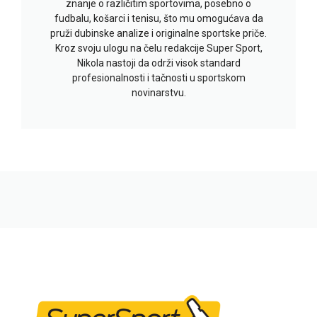
znanje o različitim sportovima, posebno o
fudbalu, košarci i tenisu, što mu omogućava da
pruži dubinske analize i originalne sportske priče.
Kroz svoju ulogu na čelu redakcije Super Sport,
Nikola nastoji da održi visok standard
profesionalnosti i tačnosti u sportskom
novinarstvu.