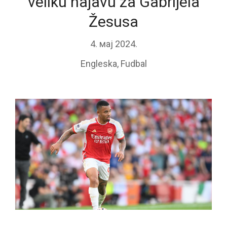
veliku najavu za Gabrijela
Žesusa
4. мај 2024.
Engleska
,
Fudbal