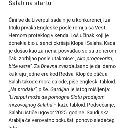
Salah na startu
Čini se da Liverpul sada nije u konkurenciji za
titulu prvaka Engleske posle remija sa Vest
Hemom proteklog vikenda. Loš učinak koji je
donekle bio u senci okršaja Klopa i Salaha. Kada
je došao kao zamena, posvađao se sa trenerom i
čak izbrbljao posle utakmice:
„Ako progovorim,
biće vatre“
. Za
Dnevna zvezda
Jasno je da idemo
ka kraju jedne ere kod Redsa. Klop će otići, a
Salah takođe mora da ode, piše engleski tabloid.
„Na prodaju“
, piše.
Gardijan
je istog mišljenja:
‘Liverpul može da pomogne Slotu prodajom
mrzovoljnog Salaha’
– kaže tabloid. Podsećanje,
Salahu ističe ugovor 2025. godine. Saudijska
Arabija će verovatno pokušati ponovo sledećeg
leta.