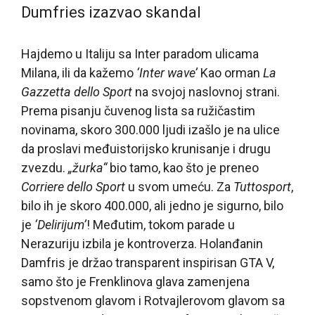
Dumfries izazvao skandal
Hajdemo u Italiju sa Inter paradom ulicama
Milana, ili da kažemo
‘Inter wave’
Kao orman
La
Gazzetta dello Sport
na svojoj naslovnoj strani.
Prema pisanju čuvenog lista sa ružičastim
novinama, skoro 300.000 ljudi izašlo je na ulice
da proslavi međuistorijsko krunisanje i drugu
zvezdu.
„žurka“
bio tamo, kao što je preneo
Corriere dello Sport
u svom umeću. Za
Tuttosport
,
bilo ih je skoro 400.000, ali jedno je sigurno, bilo
je
‘Delirijum’
! Međutim, tokom parade u
Nerazuriju izbila je kontroverza. Holanđanin
Damfris je držao transparent inspirisan GTA V,
samo što je Frenklinova glava zamenjena
sopstvenom glavom i Rotvajlerovom glavom sa