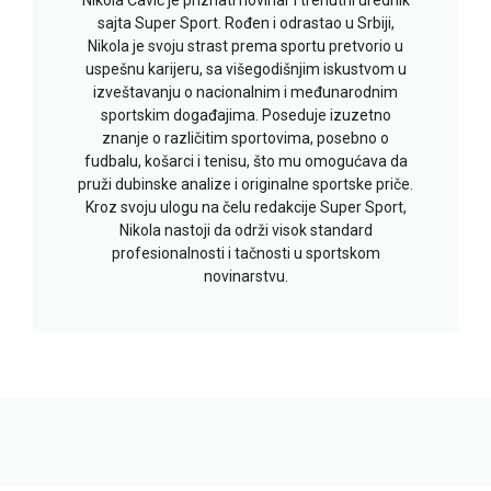
sajta Super Sport. Rođen i odrastao u Srbiji,
Nikola je svoju strast prema sportu pretvorio u
uspešnu karijeru, sa višegodišnjim iskustvom u
izveštavanju o nacionalnim i međunarodnim
sportskim događajima. Poseduje izuzetno
znanje o različitim sportovima, posebno o
fudbalu, košarci i tenisu, što mu omogućava da
pruži dubinske analize i originalne sportske priče.
Kroz svoju ulogu na čelu redakcije Super Sport,
Nikola nastoji da održi visok standard
profesionalnosti i tačnosti u sportskom
novinarstvu.