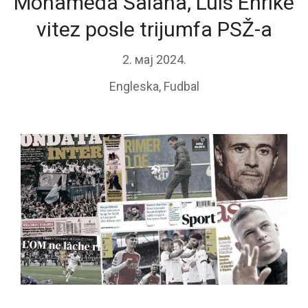
Mohameda Salaha, Luis Enrike
vitez posle trijumfa PSŽ-a
2. мај 2024.
Engleska
,
Fudbal