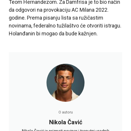
Teom Hernandezom. Za Damfrisa je to bio način
da odgovori na provokaciju AC Milana 2022.
godine. Prema pisanju lista sa ružičastim
novinama, federalno tužilaštvo će otvoriti istragu.
Holanđanin bi mogao da bude kažnjen.
O autoru
Nikola Čavić
Nikola Čavić je priznati novinar i trenutni urednik