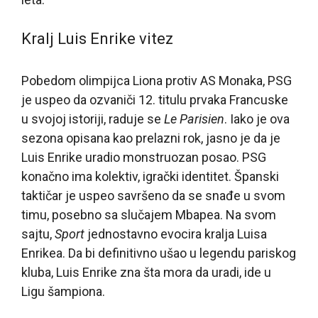
Kralj Luis Enrike vitez
Pobedom olimpijca Liona protiv AS Monaka, PSG
je uspeo da ozvaniči 12. titulu prvaka Francuske
u svojoj istoriji, raduje se
Le Parisien
. Iako je ova
sezona opisana kao prelazni rok, jasno je da je
Luis Enrike uradio monstruozan posao. PSG
konačno ima kolektiv, igrački identitet. Španski
taktičar je uspeo savršeno da se snađe u svom
timu, posebno sa slučajem Mbapea. Na svom
sajtu,
Sport
jednostavno evocira kralja Luisa
Enrikea. Da bi definitivno ušao u legendu pariskog
kluba, Luis Enrike zna šta mora da uradi, ide u
Ligu šampiona.