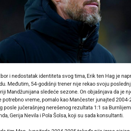
bor i nedostatak identiteta svog tima, Erik ten Hag je napr
u. Međutim, 54-godišnji trener nije rekao svoju poslednj
oriji Mandžunijana sledeće sezone. On objašnjava da je n
 je potrebno vreme, pomalo kao Mančester junajted 2004-2
g posle jučerašnjeg nerešenog rezultata 1:1 sa Burnlijem, 
nda, Gerija Nevila i Pola Šolsa, koji su sada konsultanti.