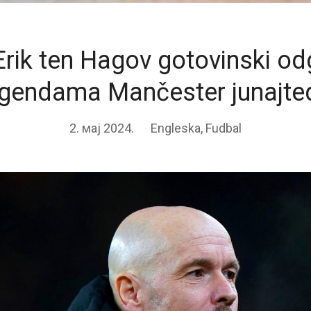
rik ten Hagov gotovinski o
egendama Mančester junajte
2. мај 2024.
Engleska
,
Fudbal