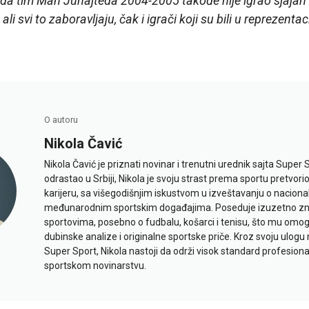
 da tim Man Junajteda 2004-2005 takođe nije igrao sjajan f
li svi to zaboravljaju, čak i igrači koji su bili u reprezentaci
.
O autoru
Nikola Čavić
Nikola Čavić je priznati novinar i trenutni urednik sajta Super 
odrastao u Srbiji, Nikola je svoju strast prema sportu pretvor
karijeru, sa višegodišnjim iskustvom u izveštavanju o naciona
međunarodnim sportskim događajima. Poseduje izuzetno znan
sportovima, posebno o fudbalu, košarci i tenisu, što mu omo
dubinske analize i originalne sportske priče. Kroz svoju ulogu 
Super Sport, Nikola nastoji da održi visok standard profesional
sportskom novinarstvu.