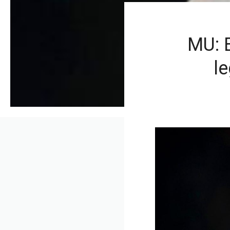
MU: E
l