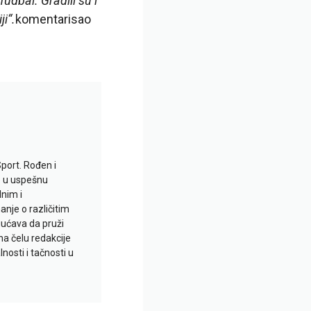
udbal. Gradili su i
ji“.
komentarisao
Sport. Rođen i
io u uspešnu
lnim i
je o različitim
gućava da pruži
na čelu redakcije
nosti i tačnosti u