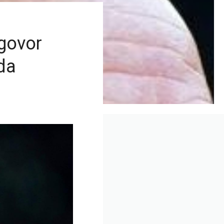
dgovor
da