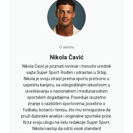
O autoru
Nikola Čavić
Nikola Čavić je priznati novinar i trenutni urednik
sajta Super Sport. Rođen i odrastao u Srbiji,
Nikola je svoju strast prema sportu pretvorio u
uspešnu karijeru, sa višegodišnjim iskustvom u
izveštavanju o nacionalnim i međunarodnim
sportskim događajima. Poseduje izuzetno
znanje o različitim sportovima, posebno o
fudbalu, košarci i tenisu, što mu omogućava da
pruži dubinske analize i originalne sportske priče.
Kroz svoju ulogu na čelu redakcije Super Sport,
Nikola nastoji da održi visok standard