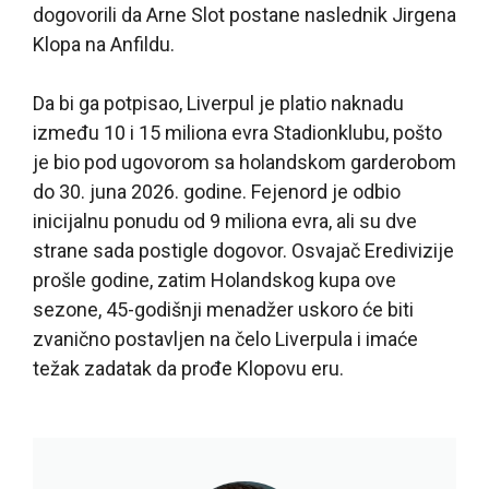
dogovorili da Arne Slot postane naslednik Jirgena
Klopa na Anfildu.
Da bi ga potpisao, Liverpul je platio naknadu
između 10 i 15 miliona evra Stadionklubu, pošto
je bio pod ugovorom sa holandskom garderobom
do 30. juna 2026. godine. Fejenord je odbio
inicijalnu ponudu od 9 miliona evra, ali su dve
strane sada postigle dogovor. Osvajač Eredivizije
prošle godine, zatim Holandskog kupa ove
sezone, 45-godišnji menadžer uskoro će biti
zvanično postavljen na čelo Liverpula i imaće
težak zadatak da prođe Klopovu eru.