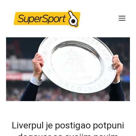
Skip
to
ME
content
Liverpul je postigao potpuni