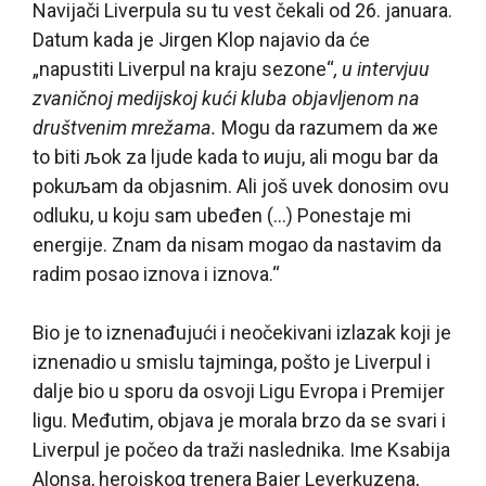
Navijači Liverpula su tu vest čekali od 26. januara.
Datum kada je Jirgen Klop najavio da će
„napustiti Liverpul na kraju sezone“
, u intervjuu
zvaničnoj medijskoj kući kluba objavljenom na
društvenim mrežama.
Mogu da razumem da жe
to biti љok za ljude kada to иuju, ali mogu bar da
pokuљam da objasnim. Ali još uvek donosim ovu
odluku, u koju sam ubeđen (…) Ponestaje mi
energije. Znam da nisam mogao da nastavim da
radim posao iznova i iznova.“
Bio je to iznenađujući i neočekivani izlazak koji je
iznenadio u smislu tajminga, pošto je Liverpul i
dalje bio u sporu da osvoji Ligu Evropa i Premijer
ligu. Međutim, objava je morala brzo da se svari i
Liverpul je počeo da traži naslednika. Ime Ksabija
Alonsa, herojskog trenera Bajer Leverkuzena,