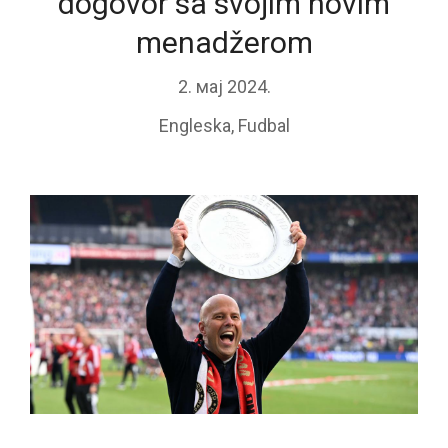
dogovor sa svojim novim
menadžerom
2. мај 2024.
Engleska
,
Fudbal