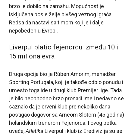
brzo je dobilo na zamahu. Mogućnost je
isključena posle želje bivšeg veznog igrača
Redsa da nastavi sa timom koji je i dalje
nepobeđen u Evropi.
Liverpul platio fejenordu između 10 i
15 miliona evra
Druga opcija bio je Rúben Amorim, menadžer
Sporting Portugala, koji je takođe odbio ponudu i
umesto toga ide u drugi klub Premijer lige. Tada
je bilo neophodno brzo pronaći ime i nedavno se
saznalo da je crveni klub pre nekoliko dana
postigao dogovor sa Arneom Slotom (45 godina)
holandskim trenerom Fejenorda. I ovog petka
uveče,
Atletika
Liverpul i klub iz Eredivizija su se