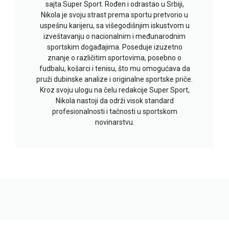
sajta Super Sport. Rođen i odrastao u Srbiji,
Nikola je svoju strast prema sportu pretvorio u
uspešnu karijeru, sa višegodišnjim iskustvom u
izveštavanju o nacionalnim i međunarodnim
sportskim događajima. Poseduje izuzetno
znanje o različitim sportovima, posebno o
fudbalu, košarci i tenisu, što mu omogućava da
pruži dubinske analize i originalne sportske priče.
Kroz svoju ulogu na čelu redakcije Super Sport,
Nikola nastoji da održi visok standard
profesionalnosti i tačnosti u sportskom
novinarstvu.