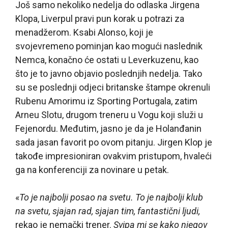
Još samo nekoliko nedelja do odlaska Jirgena
Klopa, Liverpul pravi pun korak u potrazi za
menadžerom. Ksabi Alonso, koji je
svojevremeno pominjan kao mogući naslednik
Nemca, konačno će ostati u Leverkuzenu, kao
što je to javno objavio poslednjih nedelja. Tako
su se poslednji odjeci britanske štampe okrenuli
Rubenu Amorimu iz Sporting Portugala, zatim
Arneu Slotu, drugom treneru u Vogu koji služi u
Fejenordu. Međutim, jasno je da je Holanđanin
sada jasan favorit po ovom pitanju. Jirgen Klop je
takođe impresioniran ovakvim pristupom, hvaleći
ga na konferenciji za novinare u petak.
«
To je najbolji posao na svetu. To je najbolji klub
na svetu, sjajan rad, sjajan tim, fantastični ljudi,
rekao je nemački trener.
Sviрa mi se kako njegov