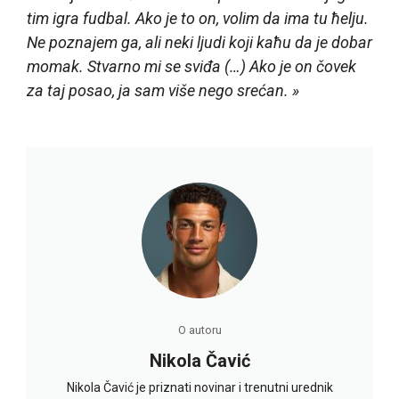
tim igra fudbal. Ako je to on, volim da ima tu ћelju.
Ne poznajem ga, ali neki ljudi koji kaћu da je dobar
momak. Stvarno mi se sviđa (…) Ako je on čovek
za taj posao, ja sam više nego srećan. »
O autoru
Nikola Čavić
Nikola Čavić je priznati novinar i trenutni urednik