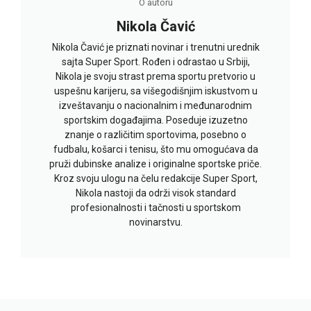
O autoru
Nikola Čavić
Nikola Čavić je priznati novinar i trenutni urednik
sajta Super Sport. Rođen i odrastao u Srbiji,
Nikola je svoju strast prema sportu pretvorio u
uspešnu karijeru, sa višegodišnjim iskustvom u
izveštavanju o nacionalnim i međunarodnim
sportskim događajima. Poseduje izuzetno
znanje o različitim sportovima, posebno o
fudbalu, košarci i tenisu, što mu omogućava da
pruži dubinske analize i originalne sportske priče.
Kroz svoju ulogu na čelu redakcije Super Sport,
Nikola nastoji da održi visok standard
profesionalnosti i tačnosti u sportskom
novinarstvu.