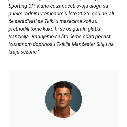
Sporting CP. Viana će započeti svoju ulogu sa
punim radnim vremenom u leto 2025. godine, ali
će sarađivati sa Tkiki u mesecima koji su
prethodili tome kako bi se osigurala glatka
tranzicija. Radujemo se što ćemo odati počast
izuzetnom doprinosu Tkikija Mančester Sitiju na
kraju sezone.“