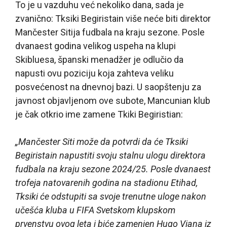
To je u vazduhu već nekoliko dana, sada je
zvanično: Tksiki Begiristain više neće biti direktor
Mančester Sitija fudbala na kraju sezone. Posle
dvanaest godina velikog uspeha na klupi
Skibluesa, španski menadžer je odlučio da
napusti ovu poziciju koja zahteva veliku
posvećenost na dnevnoj bazi. U saopštenju za
javnost objavljenom ove subote, Mancunian klub
je čak otkrio ime zamene Tkiki Begiristian:
„Mančester Siti može da potvrdi da će Tksiki
Begiristain napustiti svoju stalnu ulogu direktora
fudbala na kraju sezone 2024/25. Posle dvanaest
trofeja natovarenih godina na stadionu Etihad,
Tksiki će odstupiti sa svoje trenutne uloge nakon
učešća kluba u FIFA Svetskom klupskom
prvenstvu ovog leta i biće zamenjen Hugo Viana iz