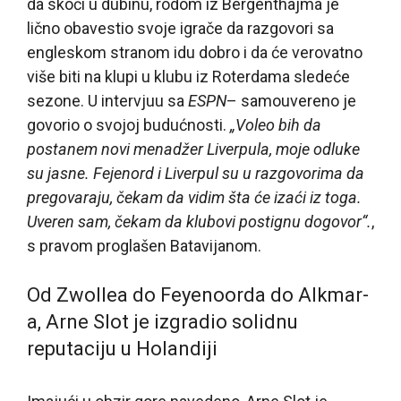
da skoči u dubinu, rodom iz Bergenthajma je
lično obavestio svoje igrače da razgovori sa
engleskom stranom idu dobro i da će verovatno
više biti na klupi u klubu iz Roterdama sledeće
sezone. U intervjuu sa
ESPN
– samouvereno je
govorio o svojoj budućnosti.
„Voleo bih da
postanem novi menadžer Liverpula, moje odluke
su jasne. Fejenord i Liverpul su u razgovorima da
pregovaraju, čekam da vidim šta će izaći iz toga.
Uveren sam, čekam da klubovi postignu dogovor“.
,
s pravom proglašen Batavijanom.
Od Zwollea do Feyenoorda do Alkmar-
a, Arne Slot je izgradio solidnu
reputaciju u Holandiji