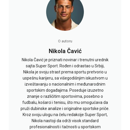
O autoru
Nikola Čavić
Nikola Čavić je priznati novinar i trenutni urednik
sajta Super Sport. Rođen i odrastao u Srbiji,
Nikola je svoju strast prema sportu pretvorio u
uspešnu karijeru, sa višegodišnjim iskustvom u
izveštavanju o nacionalnim i međunarodnim
sportskim događajima. Poseduje izuzetno
znanje o različitim sportovima, posebno o
fudbalu, košarci i tenisu, što mu omogućava da
pruži dubinske analize i originalne sportske priče.
Kroz svoju ulogu na čelu redakcije Super Sport,
Nikola nastoji da održi visok standard
profesionalnosti i tačnosti u sportskom