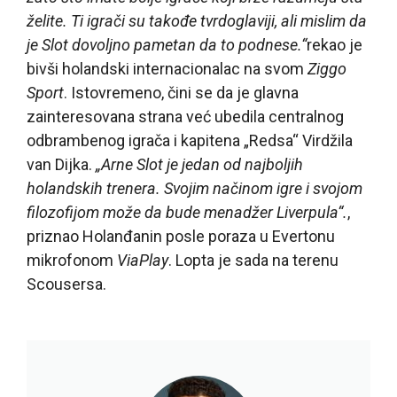
želite. Ti igrači su takođe tvrdoglaviji, ali mislim da
je Slot dovoljno pametan da to podnese.“
rekao je
bivši holandski internacionalac na svom
Ziggo
Sport
. Istovremeno, čini se da je glavna
zainteresovana strana već ubedila centralnog
odbrambenog igrača i kapitena „Redsa“ Virdžila
van Dijka.
„Arne Slot je jedan od najboljih
holandskih trenera. Svojim načinom igre i svojom
filozofijom može da bude menadžer Liverpula“.
,
priznao Holanđanin posle poraza u Evertonu
mikrofonom
ViaPlay
. Lopta je sada na terenu
Scousersa.