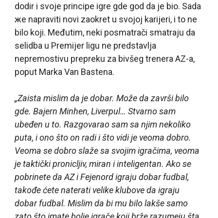
dodir i svoje principe igre gde god da je bio. Sada
жe napraviti novi zaokret u svojoj karijeri, i to ne
bilo koji. Međutim, neki posmatrači smatraju da
selidba u Premijer ligu ne predstavlja
nepremostivu prepreku za bivšeg trenera AZ-a,
poput Marka Van Bastena.
„Zaista mislim da je dobar. Može da završi bilo
gde. Bajern Minhen, Liverpul… Stvarno sam
ubeđen u to. Razgovarao sam sa njim nekoliko
puta, i ono što on radi i što vidi je veoma dobro.
Veoma se dobro slaže sa svojim igračima, veoma
je taktički pronicljiv, miran i inteligentan. Ako se
pobrinete da AZ i Fejenord igraju dobar fudbal,
takođe ćete naterati velike klubove da igraju
dobar fudbal. Mislim da bi mu bilo lakše samo
zato što imate bolje igrače koji brže razumeju šta