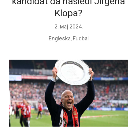
kandidat da nasledi Jirgena
Klopa?
2. мај 2024.
Engleska
,
Fudbal