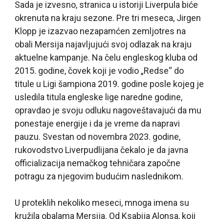
Sada je izvesno, stranica u istoriji Liverpula biće
okrenuta na kraju sezone. Pre tri meseca, Jirgen
Klopp je izazvao nezapamćen zemljotres na
obali Mersija najavljujući svoj odlazak na kraju
aktuelne kampanje. Na čelu engleskog kluba od
2015. godine, čovek koji je vodio „Redse“ do
titule u Ligi šampiona 2019. godine posle kojeg je
usledila titula engleske lige naredne godine,
opravdao je svoju odluku nagoveštavajući da mu
ponestaje energije i da je vreme da napravi
pauzu. Svestan od novembra 2023. godine,
rukovodstvo Liverpudlijana čekalo je da javna
officializacija nemačkog tehničara započne
potragu za njegovim budućim naslednikom.
U proteklih nekoliko meseci, mnoga imena su
kružila obalama Mersija. Od Ksabija Alonsa, koji