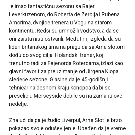
je imao fantastičnu sezonu sa Bajer
Leverkuzenom, do Roberta de Zerbija i Rubena
Amorima, dvojice trenera u Vogu na starom
kontinentu, Redsi su umnožili vođstvo, a da se
oni zaista nisu ostvarili. Međutim, izgleda da su
lideri britanskog tima na pragu da sa Arne slotom
dođu do svog cilja. Holandski trener, koji
trenutno radi za Fejenorda Roterdama, izlazi kao
glavni favorit za preuzimanje od Jirgena Klopa
sledeće sezone. Glasine da je 45-godišnji
tehničar na desnom kraju konopca da bi se
preselio u Merseyside dobile su na zamahu ove
nedelje.
Znajući da ga je žudio Liverpul, Arne Slot je brzo
pokazao svoje oduševljenje. Ubeđen da je vreme