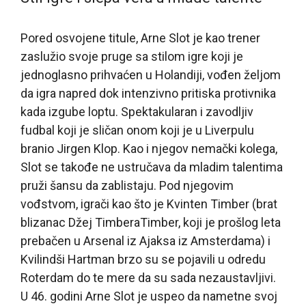
Pored osvojene titule, Arne Slot je kao trener
zaslužio svoje pruge sa stilom igre koji je
jednoglasno prihvaćen u Holandiji, vođen željom
da igra napred dok intenzivno pritiska protivnika
kada izgube loptu. Spektakularan i zavodljiv
fudbal koji je sličan onom koji je u Liverpulu
branio Jirgen Klop. Kao i njegov nemački kolega,
Slot se takođe ne ustručava da mladim talentima
pruži šansu da zablistaju. Pod njegovim
vođstvom, igrači kao što je Kvinten Timber (brat
blizanac Džej TimberaTimber, koji je prošlog leta
prebačen u Arsenal iz Ajaksa iz Amsterdama) i
Kvilindši Hartman brzo su se pojavili u odredu
Roterdam do te mere da su sada nezaustavljivi.
U 46. godini Arne Slot je uspeo da nametne svoj