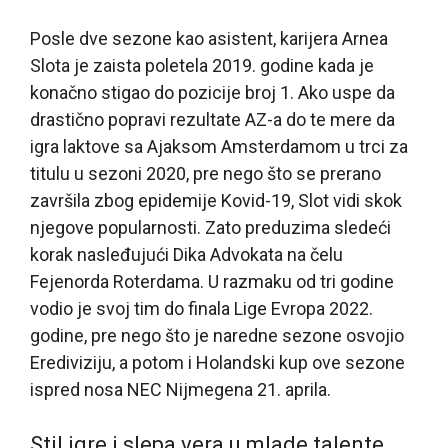
Posle dve sezone kao asistent, karijera Arnea
Slota je zaista poletela 2019. godine kada je
konačno stigao do pozicije broj 1. Ako uspe da
drastično popravi rezultate AZ-a do te mere da
igra laktove sa Ajaksom Amsterdamom u trci za
titulu u sezoni 2020, pre nego što se prerano
završila zbog epidemije Kovid-19, Slot vidi skok
njegove popularnosti. Zato preduzima sledeći
korak nasleđujući Dika Advokata na čelu
Fejenorda Roterdama. U razmaku od tri godine
vodio je svoj tim do finala Lige Evropa 2022.
godine, pre nego što je naredne sezone osvojio
Erediviziju, a potom i Holandski kup ove sezone
ispred nosa NEC Nijmegena 21. aprila.
Stil igre i slepa vera u mlade talente