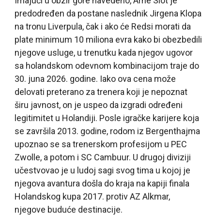
Imajući u obzir gore navedeno, Arne Slot je
predodređen da postane naslednik Jirgena Klopa
na tronu Liverpula, čak i ako će Redsi morati da
plate minimum 10 miliona evra kako bi obezbedili
njegove usluge, u trenutku kada njegov ugovor
sa holandskom odevnom kombinacijom traje do
30. juna 2026. godine. Iako ova cena može
delovati preterano za trenera koji je nepoznat
širu javnost, on je uspeo da izgradi određeni
legitimitet u Holandiji. Posle igračke karijere koja
se završila 2013. godine, rodom iz Bergenthajma
upoznao se sa trenerskom profesijom u PEC
Zwolle, a potom i SC Cambuur. U drugoj diviziji
učestvovao je u ludoj sagi svog tima u kojoj je
njegova avantura došla do kraja na kapiji finala
Holandskog kupa 2017. protiv AZ Alkmar,
njegove buduće destinacije.