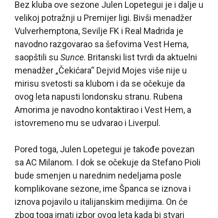
Bez kluba ove sezone Julen Lopetegui je i dalje u
velikoj potražnji u Premijer ligi. Bivši menadžer
Vulverhemptona, Sevilje FK i Real Madrida je
navodno razgovarao sa šefovima Vest Hema,
saopštili su
Sunce
. Britanski list tvrdi da aktuelni
menadžer „Čekićara“ Dejvid Mojes više nije u
mirisu svetosti sa klubom i da se očekuje da
ovog leta napusti londonsku stranu. Rubena
Amorima je navodno kontaktirao i Vest Hem, a
istovremeno mu se udvarao i Liverpul.
Pored toga, Julen Lopetegui je takođe povezan
sa AC Milanom. I dok se očekuje da Stefano Pioli
bude smenjen u narednim nedeljama posle
komplikovane sezone, ime Španca se iznova i
iznova pojavilo u italijanskim medijima. On će
zbog toga imati izbor ovog leta kada bi stvari