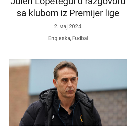
Julen Lopetegui u razgovoru
sa klubom iz Premijer lige
2. мај 2024.
Engleska
,
Fudbal