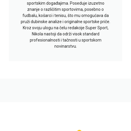
sportskim događajima. Poseduje izuzetno
znanje o različitim sportovima, posebno o
fudbalu, košarci i tenisu, što mu omogućava da
pruži dubinske analize i originalne sportske priče.
Kroz svoju ulogu na čelu redakcije Super Sport,
Nikola nastoji da održi visok standard
profesionalnosti i tačnosti u sportskom
novinarstvu.