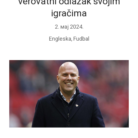
verovatni odlazak svojim
igračima
2. мај 2024.
Engleska
,
Fudbal