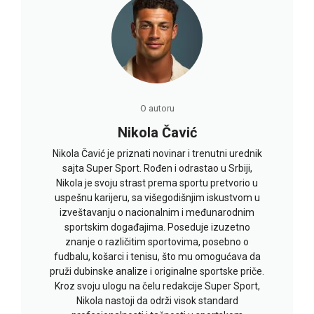
O autoru
Nikola Čavić
Nikola Čavić je priznati novinar i trenutni urednik
sajta Super Sport. Rođen i odrastao u Srbiji,
Nikola je svoju strast prema sportu pretvorio u
uspešnu karijeru, sa višegodišnjim iskustvom u
izveštavanju o nacionalnim i međunarodnim
sportskim događajima. Poseduje izuzetno
znanje o različitim sportovima, posebno o
fudbalu, košarci i tenisu, što mu omogućava da
pruži dubinske analize i originalne sportske priče.
Kroz svoju ulogu na čelu redakcije Super Sport,
Nikola nastoji da održi visok standard