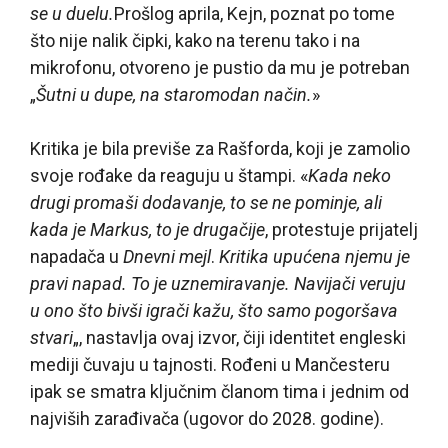
se u duelu.
Prošlog aprila, Kejn, poznat po tome
što nije nalik čipki, kako na terenu tako i na
mikrofonu, otvoreno je pustio da mu je potreban
„
Šutni u dupe, na staromodan način.
»
Kritika je bila previše za Rašforda, koji je zamolio
svoje rođake da reaguju u štampi. «
Kada neko
drugi promaši dodavanje, to se ne pominje, ali
kada je Markus, to je drugačije
, protestuje prijatelj
napadača u
Dnevni mejl
.
Kritika upućena njemu je
pravi napad. To je uznemiravanje. Navijači veruju
u ono što bivši igrači kažu, što samo pogoršava
stvari
„, nastavlja ovaj izvor, čiji identitet engleski
mediji čuvaju u tajnosti. Rođeni u Mančesteru
ipak se smatra ključnim članom tima i jednim od
najviših zarađivača (ugovor do 2028. godine).