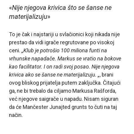
«
Nije njegova krivica što se šanse ne
materijalizuju
»
To je čak i najstariji u svlačionici koji nikada nije
prestao da vidi igrače regrutovane po visokoj
ceni.
„Klub je potrošio 100 miliona funti na
vrhunske napadače. Markus se vratio na bokove
kao facilitator. I on radi svoj posao. Nije njegova
krivica ako se šanse ne materijalizuju. „
, brani
ovog bliskog prijatelja putem zaključka. Čitajući
ga, ne bi trebalo da ciljamo Markusa Rašforda,
već njegove saigrače u napadu. Nisam siguran
da će Mančester Junajted grunts to čuti na taj
način.