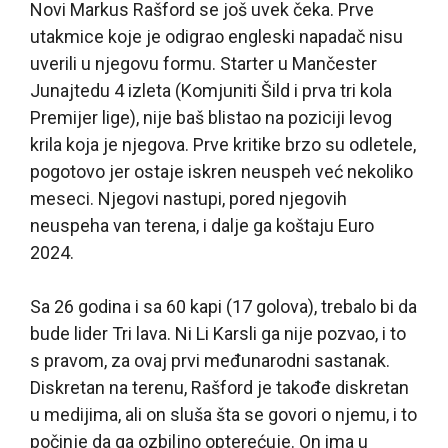
Novi Markus Rašford se još uvek čeka. Prve
utakmice koje je odigrao engleski napadač nisu
uverili u njegovu formu. Starter u Mančester
Junajtedu 4 izleta (Komjuniti Šild i prva tri kola
Premijer lige), nije baš blistao na poziciji levog
krila koja je njegova. Prve kritike brzo su odletele,
pogotovo jer ostaje iskren neuspeh već nekoliko
meseci. Njegovi nastupi, pored njegovih
neuspeha van terena, i dalje ga koštaju Euro
2024.
Sa 26 godina i sa 60 kapi (17 golova), trebalo bi da
bude lider Tri lava. Ni Li Karsli ga nije pozvao, i to
s pravom, za ovaj prvi međunarodni sastanak.
Diskretan na terenu, Rašford je takođe diskretan
u medijima, ali on sluša šta se govori o njemu, i to
počinje da ga ozbiljno opterećuje. On ima u