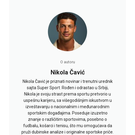
O autoru
Nikola Čavić
Nikola Čavić je priznati novinar i trenutni urednik
sajta Super Sport. Rođen i odrastao u Srbiji,
Nikola je svoju strast prema sportu pretvorio u
uspešnu karijeru, sa višegodišnjim iskustvom u
izveštavanju o nacionalnim i međunarodnim
sportskim događajima. Poseduje izuzetno
znanje o različitim sportovima, posebno o
fudbalu, košarci i tenisu, što mu omogućava da
pruži dubinske analize i originalne sportske priče.