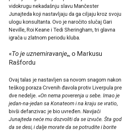
vidokrugu nekadašnju slavu Mančester
Junajteda koji nastavljaju da ga ciljaju kroz svoju
ulogu konsultanta. Ovo je naročito slučaj Gari
Neville, Roi Keane i Tedi Sheringham, tri glavna
igrača u zlatnom periodu kluba.
«
To je uznemiravanje
„, o Markusu
Rašfordu
Ovaj talas je nastavljen sa novom snagom nakon
teškog poraza Crvenih đavola protiv Liverpula pre
dve nedelje. «
On nema poverenja u sebe. Imao je
jedan-na-jedan sa Konateom i na kraju se vratio
,
bivši defanzivac je bio uvređen.
Navijači
Junajteda neće mu dozvoliti da se izvuče. Šta god
da se desi, i dalje morate da se potrudite i borite