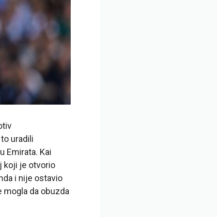
otiv
o uradili
nu Emirata. Kai
 koji je otvorio
da i nije ostavio
je mogla da obuzda