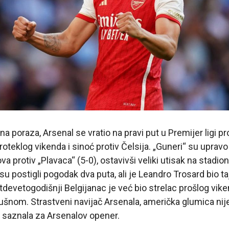
 poraza, Arsenal se vratio na pravi put u Premijer ligi pr
teklog vikenda i sinoć protiv Čelsija. „Guneri“ su upravo t
va protiv „Plavaca“ (5-0), ostavivši veliki utisak na stadio
su postigli pogodak dva puta, ali je Leandro Trosard bio taj
evetogodišnji Belgijanac je već bio strelac prošlog viken
ušnom. Strastveni navijač Arsenala, američka glumica ni
 saznala za Arsenalov opener.