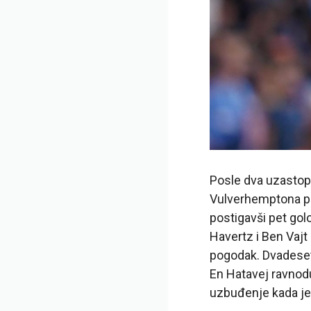
Posle dva uzastopna
Vulverhemptona pro
postigavši pet golo
Havertz i Ben Vajt 
pogodak. Dvadesetd
En Hatavej ravnod
uzbuđenje kada je