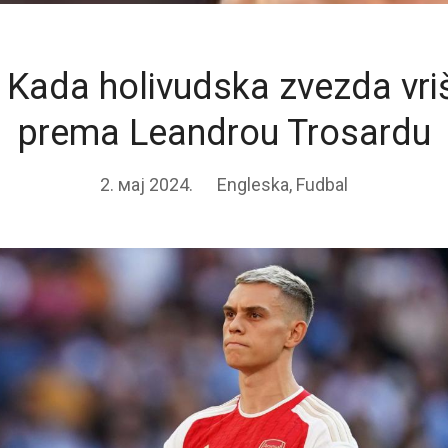
 Kada holivudska zvezda vriš
prema Leandrou Trosardu
2. мај 2024.
Engleska
,
Fudbal