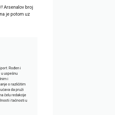
!!
Arsenalov broj
na je potom uz
Sport. Rođen i
io u uspešnu
lnim i
je o različitim
gućava da pruži
na čelu redakcije
nosti i tačnosti u