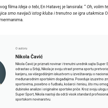
vog filma
Ideja o tebi
, En Hatavej je lansirala: “
Oh, volim te
jica smo navijači istog kluba i trenutno se igra utakmica
O
amermanima.
O autoru
Nikola Čavić
Nikola Čavić je priznati novinar i trenutni urednik sajta Super 
odrastao u Srbiji, Nikola je svoju strast prema sportu pretvor
karijeru, sa višegodišnjim iskustvom u izveštavanju o naciona
međunarodnim sportskim događajima. Poseduje izuzetno znan
sportovima, posebno o fudbalu, košarci i tenisu, što mu omo
dubinske analize i originalne sportske priče. Kroz svoju ulogu 
Super Sport, Nikola nastoji da održi visok standard profesional
sportskom novinarstvu.