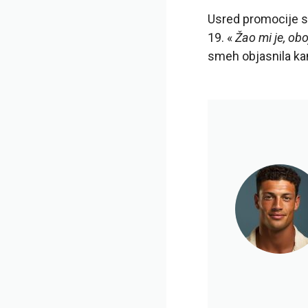
Usred promocije s
19. «
Žao mi je, obo
smeh objasnila k