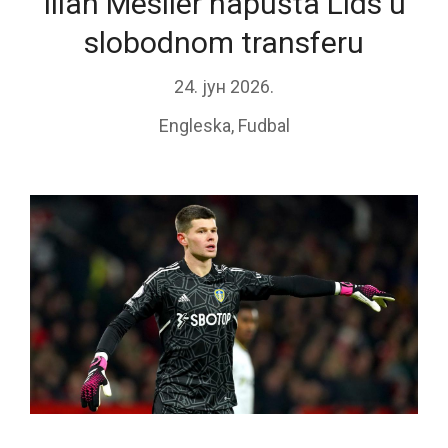
Illan Meslier napušta Lids u
slobodnom transferu
24. јун 2026.
Engleska
,
Fudbal