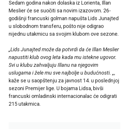
Sedam godina nakon dolaska iz Lorienta, Illan
Meslier će se suočiti sa novim izazovom. 26-
godišnji francuski golman napušta Lids Junajted
u slobodnom transferu, pošto nije odigrao
nijednu utakmicu sa svojim klubom ove sezone.
„Lids Junajted može da potvrdi da će Illan Meslier
napustiti klub ovog leta kada mu istekne ugovor.
Svi u klubu zahvaljuju Illanu na njegovim
uslugama i žele mu sve najbolje u budućnosti. „
,
kaže se u saopštenju za javnost 14. u poslednjoj
sezoni Premijer lige. U bojama Lidsa, bivši
francuski omladinski internacionalac će odigrati
215 utakmica.