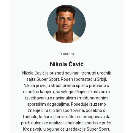
O autoru
Nikola Čavić
Nikola Čavić je priznati novinar i trenutni urednik
sajta Super Sport. Rođen i odrastao u Srbiji,
Nikola je svoju strast prema sportu pretvorio u
uspešnu karijeru, sa višegodišnjim iskustvom u
izveštavanju o nacionalnim i međunarodnim
sportskim događajima. Poseduje izuzetno
znanje o različitim sportovima, posebno o
fudbalu, košarci i tenisu, što mu omogućava da
pruži dubinske analize i originalne sportske priče.
Kroz svoju ulogu na čelu redakcije Super Sport,