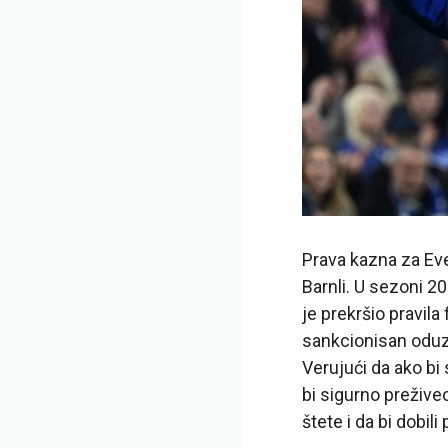
Prava kazna za Eve
Barnli. U sezoni 2
je prekršio pravila
sankcionisan oduz
Verujući da ako bi
bi sigurno prežive
štete i da bi dobil