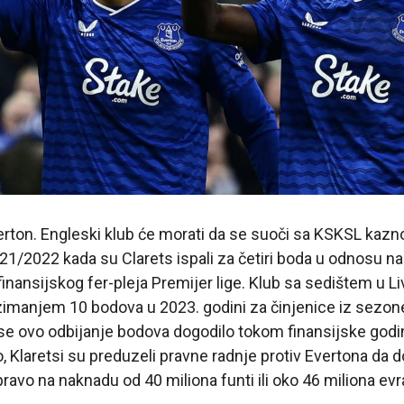
rton. Engleski klub će morati da se suoči sa KSKSL kazn
021/2022 kada su Clarets ispali za četiri boda u odnosu n
 finansijskog fer-pleja Premijer lige. Klub sa sedištem u Li
imanjem 10 bodova u 2023. godini za činjenice iz sezo
 se ovo odbijanje bodova dogodilo tokom finansijske godine
o, Klaretsi su preduzeli pravne radnje protiv Evertona da 
i pravo na naknadu od 40 miliona funti ili oko 46 miliona evr