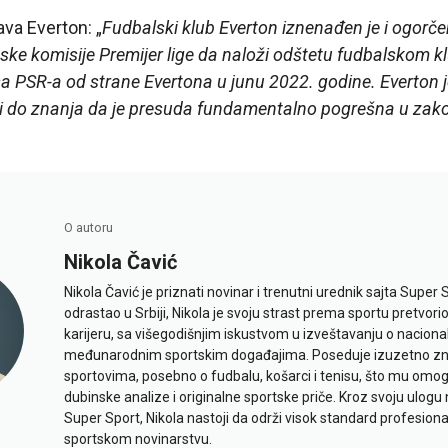
va Everton: „
Fudbalski klub Everton iznenađen je i ogorč
ske komisije Premijer lige da naloži odštetu fudbalskom kl
a PSR-a od strane Evertona u junu 2022. godine. Everton j
vi do znanja da je presuda fundamentalno pogrešna u zako
O autoru
Nikola Čavić
Nikola Čavić je priznati novinar i trenutni urednik sajta Super 
odrastao u Srbiji, Nikola je svoju strast prema sportu pretvor
karijeru, sa višegodišnjim iskustvom u izveštavanju o naciona
međunarodnim sportskim događajima. Poseduje izuzetno znan
sportovima, posebno o fudbalu, košarci i tenisu, što mu omo
dubinske analize i originalne sportske priče. Kroz svoju ulogu 
Super Sport, Nikola nastoji da održi visok standard profesional
sportskom novinarstvu.