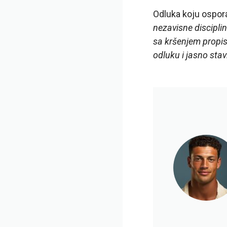
Odluka koju ospora
nezavisne disciplin
sa kršenjem propis
odluku i jasno sta