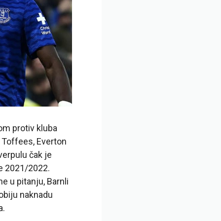
om protiv kluba
a Toffees, Everton
verpulu čak je
ne 2021/2022.
 u pitanju, Barnli
dobiju naknadu
a.