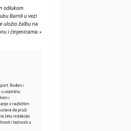
en odlukom
ubu Barnli u vezi
e uložio žalbu na
nu i činjenicama.
»
Sport. Rođen i
io u uspešnu
lnim i
je o različitim
gućava da pruži
na čelu redakcije
nosti i tačnosti u